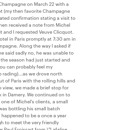
in Champagne on March 22 with a
uot (my then favorite Champagne
ted confirmation stating a visit to
en received a note from Michel
sit and I requested Veuve Clicquot.
otel in Paris promptly at 7:30 am in
mpagne. Along the way I asked if
he said sadly no, he was unable to
the season had just started and
you can probably feel my
 rading)...as we drove north
 of Paris with the rolling hills and
 view, we made a brief stop for
k in Damery. We continued on to
ne of Michel's clients, a small
s bottling his small batch
happened to be a once a year
h to meet the very friendly
 Paul Froissart from \"Lafalise