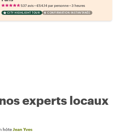
•
•
537 avis
€54.14
par personne
3 heures
CITY HIGHLIGHT TOUR
CONFIRMATION INSTANTANÉE
 nos experts locaux
n hôte
Jean Yves