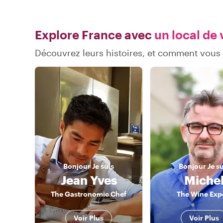
Explore France avec
un local de 
Découvrez leurs histoires, et comment vous
Bonjour
Je suis
Bonjour
Je s
Jean Yves
Miche
The Gastronomic Chef
The Wine Exp
Voir Plus
Voir Plus