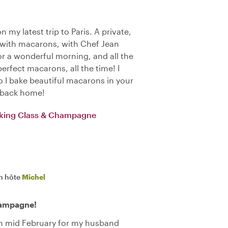
my latest trip to Paris. A private,
r with macarons, with Chef Jean
or a wonderful morning, and all the
erfect macarons, all the time! I
do I bake beautiful macarons in your
t back home!
oking Class & Champagne
n hôte
Michel
hampagne!
in mid February for my husband