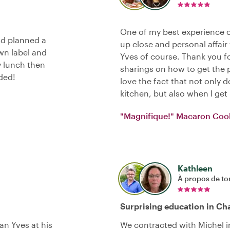
One of my best experience on 
nd planned a
up close and personal affai
wn label and
Yves of course. Thank you f
y lunch then
sharings on how to get the p
ded!
love the fact that not only 
kitchen, but also when I ge
"Magnifique!" Macaron Co
Kathleen
À propos de to
Surprising education in C
an Yves at his
We contracted with Michel 