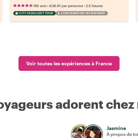
•
•
185 avis
€36.91
par personne
2.5 heures
CITY HIGHLIGHT TOUR
CONFIRMATION INSTANTANÉE
Voir toutes les expériences à France
voyageurs adorent chez
Jasmine
À propos de to