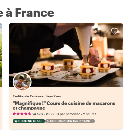
 à France
Profitez de Paris avec Jean Yves
"Magnifique !" Cours de cuisine de macarons
et champagne
•
•
54 avis
€166.50
par personne
2 heures
COOKING CLASS
CONFIRMATION INSTANTANÉE