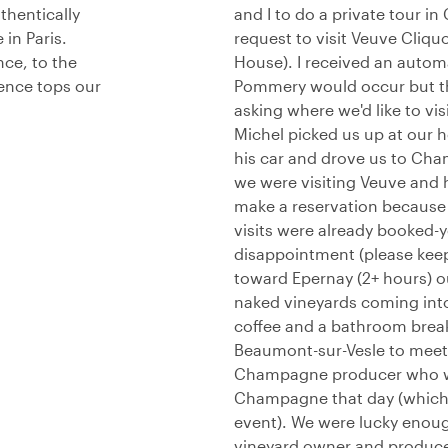
thentically
and I to do a private tour 
 in Paris.
request to visit Veuve Cliq
ce, to the
House). I received an automa
ence tops our
Pommery would occur but th
asking where we'd like to vi
Michel picked us up at our h
his car and drove us to Cha
we were visiting Veuve and 
make a reservation because 
visits were already booked-
disappointment (please keep
toward Epernay (2+ hours) out
naked vineyards coming into
coffee and a bathroom brea
Beaumont-sur-Vesle to meet o
Champagne producer who wa
Champagne that day (which 
event). We were lucky enoug
vineyard owner and producer