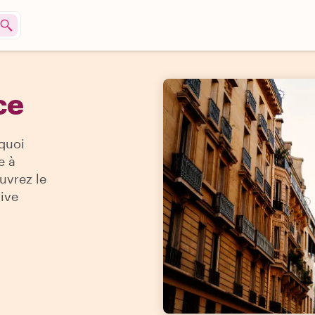
ce
quoi
e à
uvrez le
sive