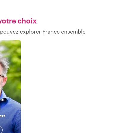
votre choix
 pouvez explorer France ensemble
uis
l
ert