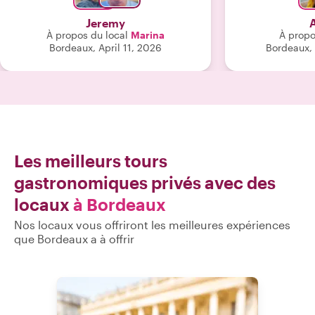
influencée par le fait que je voyage
h
Jeremy
seule, ce qui explique un coût plus
À propos du local
Marina
À propo
élevé. Ma note serait plus élevée si
Bordeaux, April 11, 2026
Bordeaux,
j’étais accompagnée d’amis. "
Les meilleurs tours
gastronomiques privés avec des
locaux
à Bordeaux
Nos locaux vous offriront les meilleures expériences
que Bordeaux a à offrir