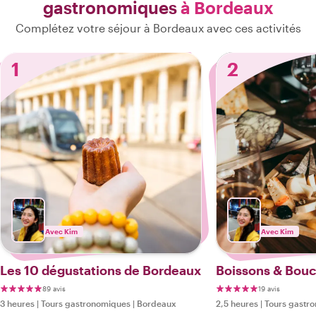
gastronomiques
à Bordeaux
Complétez votre séjour à Bordeaux avec ces activités
1
2
Avec Kim
Avec Kim
Les 10 dégustations de Bordeaux
Boissons & Bou
89 avis
19 avis
3 heures
|
Tours gastronomiques
|
Bordeaux
2,5 heures
|
Tours gastr