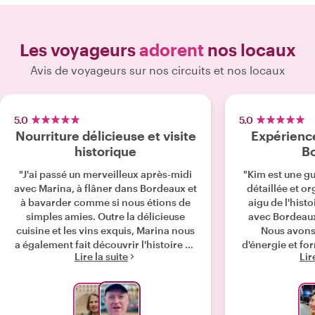
Les voyageurs
adorent
nos locaux
Avis de voyageurs sur nos circuits et nos locaux
5.0
5.0
Nourriture délicieuse et visite
Expérienc
historique
B
"J'ai passé un merveilleux après-midi
"Kim est une g
avec Marina, à flâner dans Bordeaux et
détaillée et o
à bavarder comme si nous étions de
aigu de l'histo
simples amies. Outre la délicieuse
avec Bordeaux,
cuisine et les vins exquis, Marina nous
Nous avons
a également fait découvrir l'histoire de
d'énergie et fo
Lire la suite
Lir
Bordeaux tout au long de la
la ville, dé
promenade. Elle s'est aussi fait un
merveilleux à 
plaisir de nous recommander des
visite total
restaurants à tester. Remarque : Mon
recommande viv
évaluation du rapport qualité-prix est
n'importe quell