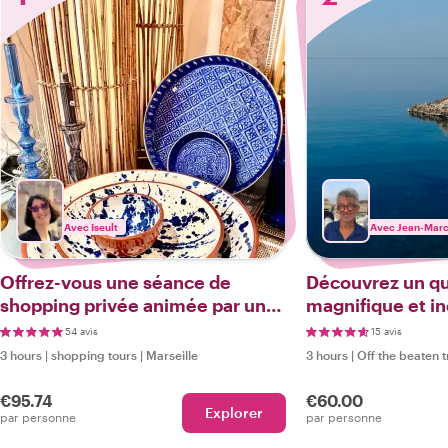
Avec Iseult
Avec Jean-Mar
Offrez-vous une séance de
Découvrez un qu
shopping privée animée par une
magnifique et i
fashionista marseillaise
Marseille
54 avis
15 avis
3 hours
|
shopping tours
|
Marseille
3 hours
|
Off the beaten 
€95.74
€60.00
Explorer
par personne
par personne