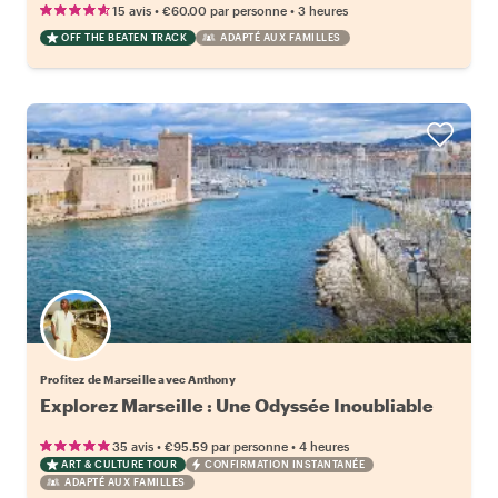
•
•
15 avis
€60.00
par personne
3 heures
OFF THE BEATEN TRACK
ADAPTÉ AUX FAMILLES
Profitez de Marseille avec Anthony
Explorez Marseille : Une Odyssée Inoubliable
•
•
35 avis
€95.59
par personne
4 heures
ART & CULTURE TOUR
CONFIRMATION INSTANTANÉE
ADAPTÉ AUX FAMILLES