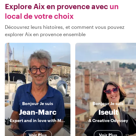
Explore Aix en provence avec
un
local de votre choix
Découvrez leurs histoires, et comment vous pouvez
explorer Aix en provence ensemble
Bonjour
Je suis
Bonjour
Je suis
Jean-Marc
Iseult
Expert and in love with Marseille
A Creative Odyssey
Voir Plus
Voir Plus