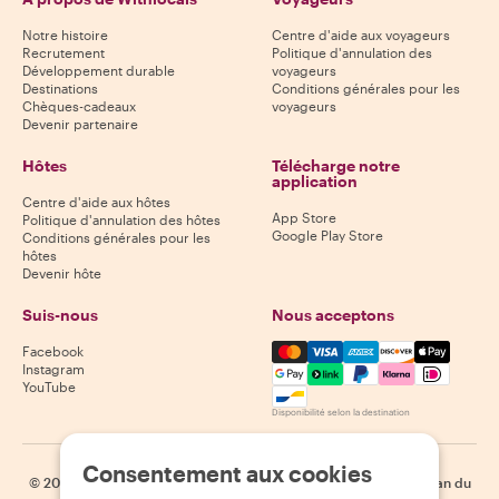
Notre histoire
Centre d'aide aux voyageurs
Recrutement
Politique d'annulation des
Développement durable
voyageurs
Destinations
Conditions générales pour les
Chèques-cadeaux
voyageurs
Devenir partenaire
Hôtes
Télécharge notre
application
Centre d'aide aux hôtes
App Store
Politique d'annulation des hôtes
Google Play Store
Conditions générales pour les
hôtes
Devenir hôte
Suis-nous
Nous acceptons
Mastercard, Visa, Amex, Di
Facebook
Instagram
YouTube
Disponibilité selon la destination
Consentement aux cookies
©
2026
Withlocals.com
|
Politique de confidentialité
|
Cookies
|
Plan du