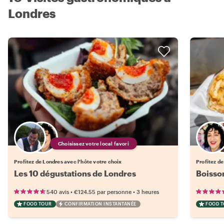
Londres
Choisissez votre local favori
Profitez de Londres avec l'hôte votre choix
Profitez de
Les 10 dégustations de Londres
Boisso
•
•
540 avis
€124.55
par personne
3 heures
FOOD TOUR
CONFIRMATION INSTANTANÉE
FOOD 