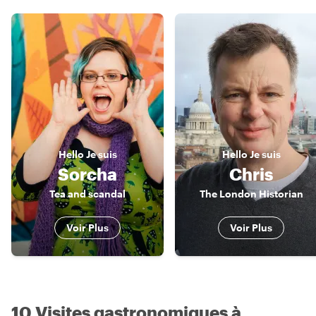
Hello
Je suis
Hello
Je suis
Sorcha
Chris
Tea and scandal
The London Historian
Voir Plus
Voir Plus
10 Visites gastronomiques à