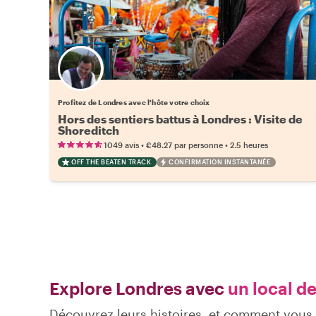
Choisissez votre local favori
Profitez de Londres avec l'hôte votre choix
Hors des sentiers battus à Londres : Visite de
Shoreditch
•
•
1049 avis
€48.27
par personne
2.5 heures
OFF THE BEATEN TRACK
CONFIRMATION INSTANTANÉE
Explore Londres avec
un local de
Découvrez leurs histoires, et comment vou