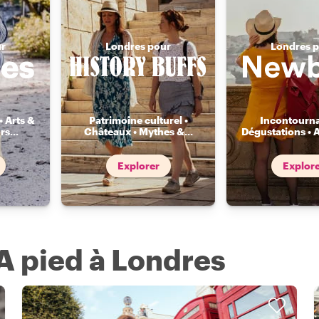
ur
Londres pour
Londres 
• Arts &
Patrimoine culturel •
Incontourna
rs
...
Châteaux • Mythes &
...
Dégustations • 
Explorer
Explor
 A pied à Londres