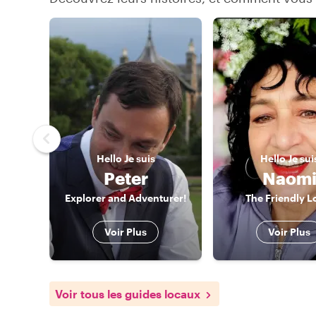
Hello
Je suis
Hello
Je sui
Peter
Naom
Explorer and Adventurer!
The Friendly L
Voir Plus
Voir Plus
Voir tous les guides locaux