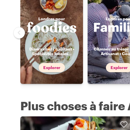
Londres pour
Londres po
Dîners chez l'habitant •
Chasses au trésor 
Spécialités locales
...
Artisanat • Cou
Explorer
Explorer
Plus choses à faire