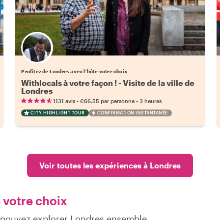
Choisissez votre local favori
Profitez de Londres avec l'hôte votre choix
Withlocals à votre façon ! - Visite de la ville de
Londres
•
•
1131 avis
€66.55
par personne
3 heures
CITY HIGHLIGHT TOUR
CONFIRMATION INSTANTANÉE
Voir toutes les expériences à Londres
 votre choix
s pouvez explorer Londres ensemble