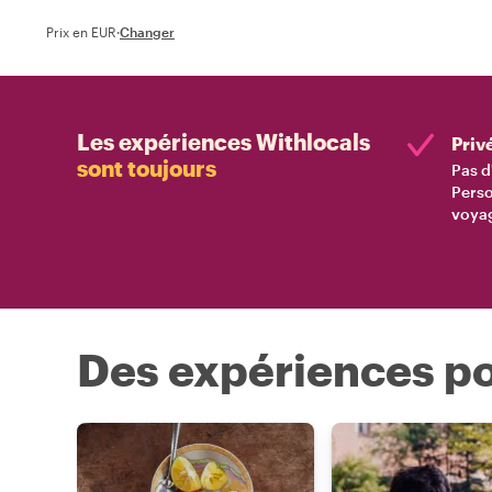
Prix en EUR
·
Changer
Les expériences Withlocals
Priv
sont toujours
Pas d
Perso
voyag
Des expériences po