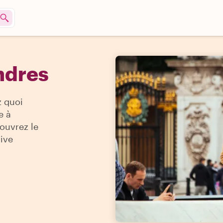
ndres
z quoi
e à
ouvrez le
sive