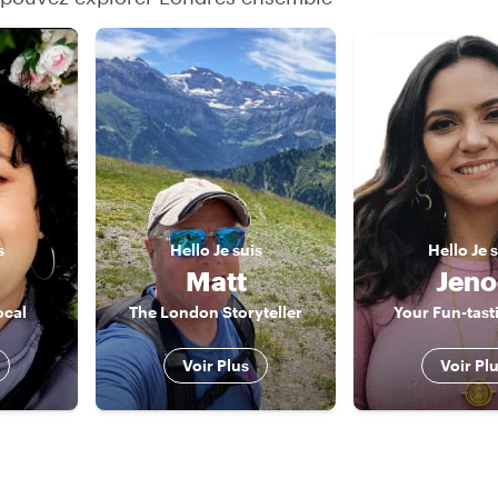
s
Hello
Je suis
Hello
Je 
i
Matt
Jeno
ocal
The London Storyteller
Your Fun-tast
Voir Plus
Voir Pl