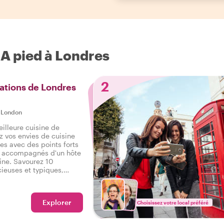
 A pied à Londres
2
ations de Londres
|
London
eilleure cuisine de
 vos envies de cuisine
les avec des points forts
, accompagnés d'un hôte
ine. Savourez 10
cieuses et typiques,
 salé, ainsi que des
 savoureux tour
Londres.
Explorer
Choisissez votre local préféré