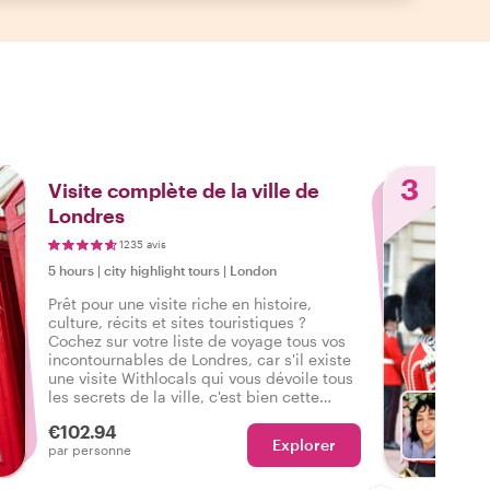
3
Visite complète de la ville de
Londres
1235 avis
5 hours
|
city highlight tours
|
London
Prêt pour une visite riche en histoire,
culture, récits et sites touristiques ?
Cochez sur votre liste de voyage tous vos
incontournables de Londres, car s'il existe
une visite Withlocals qui vous dévoile tous
les secrets de la ville, c'est bien cette
visite complète et personnalisée de
€102.94
Londres.
Explorer
Ch
par personne