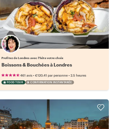
Choisissez votre local favori
Profitez de Londres avec l'hôte votre choix
Boissons & Bouchées à Londres
•
•
461 avis
€120.41
par personne
2.5 heures
FOOD TOUR
CONFIRMATION INSTANTANÉE