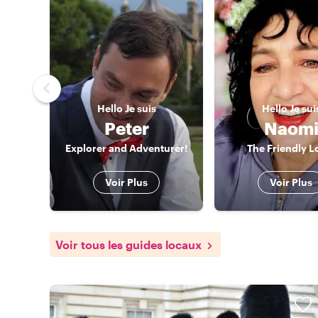
Hello
Je suis
Hello
Je sui
Peter
Naom
Explorer and Adventurer!
The Friendly L
Voir Plus
Voir Plus
Voir tous les guides locaux