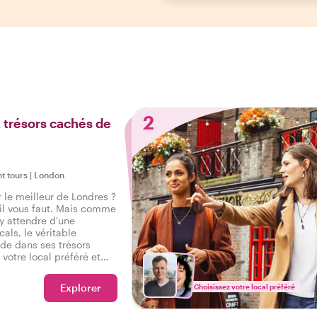
2
t trésors cachés de
ht tours
|
London
 le meilleur de Londres ?
il vous faut. Mais comme
y attendre d'une
als, le véritable
de dans ses trésors
votre local préféré et
nce authentique de la
site qui a tout pour vous
Explorer
Choisissez votre local préféré
cu le vrai Londres !