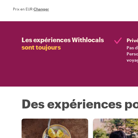
Prix en EUR
·
Changer
Les expériences Withlocals
Priv
sont toujours
Pas d
Perso
voyag
Des expériences po