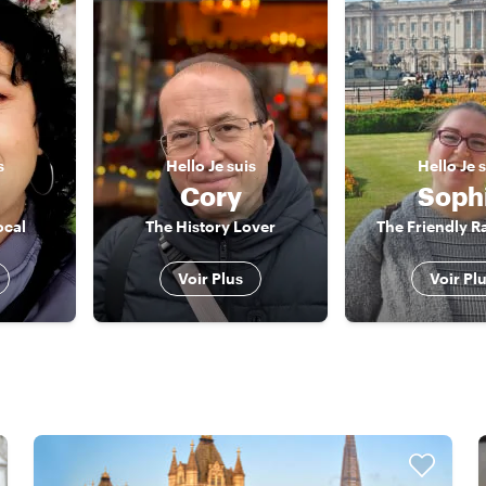
s
Hello
Je suis
Hello
Je 
i
Cory
Soph
ocal
The History Lover
The Friendly R
Voir Plus
Voir Pl