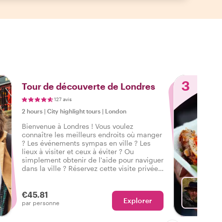
3
Tour de découverte de Londres
127 avis
2 hours
|
City highlight tours
|
London
Bienvenue à Londres ! Vous voulez
connaître les meilleurs endroits où manger
? Les événements sympas en ville ? Les
lieux à visiter et ceux à éviter ? Ou
simplement obtenir de l'aide pour naviguer
dans la ville ? Réservez cette visite privée
avec un local et obtenez une introduction
parfaite à Londres pour bien commencer
votre city trip.
€45.81
Explorer
Ch
par personne