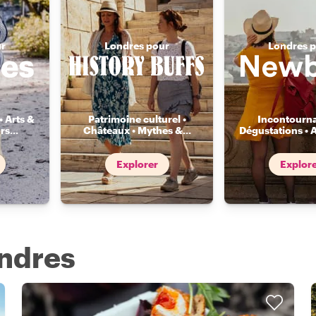
ur
Londres pour
Londres 
• Arts &
Patrimoine culturel •
Incontourna
rs
...
Châteaux • Mythes &
...
Dégustations • 
Explorer
Explor
ondres