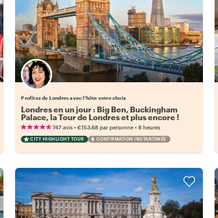
Choisissez votre local favori
Profitez de Londres avec l'hôte votre choix
Londres en un jour : Big Ben, Buckingham
Palace, la Tour de Londres et plus encore !
•
•
747 avis
€153.68
par personne
8 heures
CITY HIGHLIGHT TOUR
CONFIRMATION INSTANTANÉE