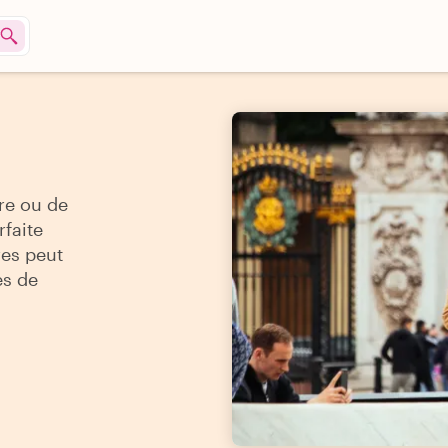
re ou de
rfaite
res peut
es de