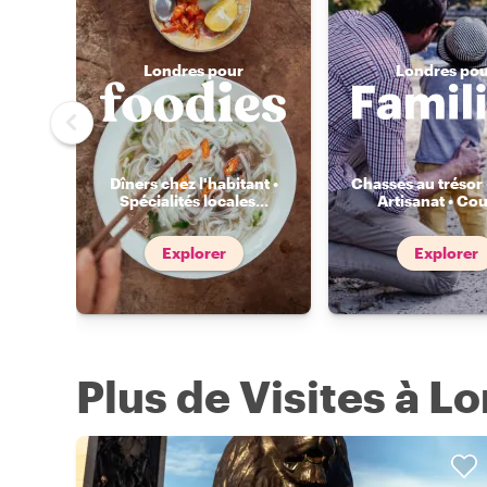
Londres pour
Londres po
Dîners chez l'habitant •
Chasses au trésor 
Spécialités locales
...
Artisanat • Cou
Explorer
Explorer
Plus de Visites à L