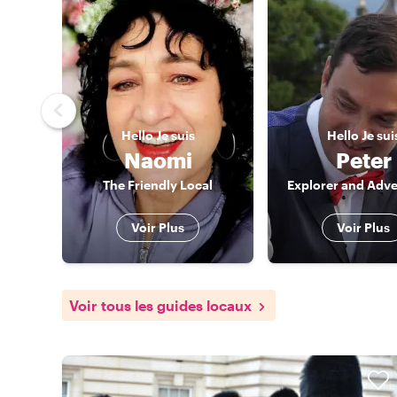
Hello
Je suis
Hello
Je sui
Naomi
Peter
The Friendly Local
Explorer and Adve
Voir Plus
Voir Plus
Voir tous les guides locaux