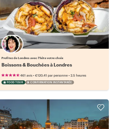
Choisissez votre local favori
Profitez de Londres avec l'hôte votre choix
Boissons & Bouchées à Londres
•
•
461 avis
€120.41
par personne
2.5 heures
FOOD TOUR
CONFIRMATION INSTANTANÉE