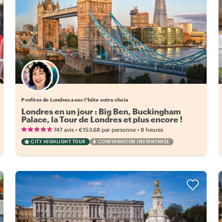
Choisissez votre local favori
Profitez de Londres avec l'hôte votre choix
Londres en un jour : Big Ben, Buckingham
Palace, la Tour de Londres et plus encore !
•
•
747 avis
€153.68
par personne
8 heures
CITY HIGHLIGHT TOUR
CONFIRMATION INSTANTANÉE