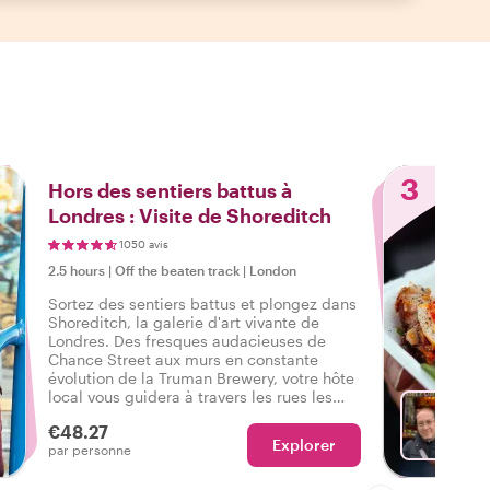
3
Hors des sentiers battus à
Londres : Visite de Shoreditch
1050 avis
2.5 hours
|
Off the beaten track
|
London
Sortez des sentiers battus et plongez dans
Shoreditch, la galerie d'art vivante de
Londres. Des fresques audacieuses de
Chance Street aux murs en constante
évolution de la Truman Brewery, votre hôte
local vous guidera à travers les rues les
plus créatives et expressives de la ville.
€48.27
Découvrez les histoires, les symboles et les
Explorer
Ch
par personne
artistes qui donnent vie aux murs de l'Est
de Londres lors de cette promenade
unique.