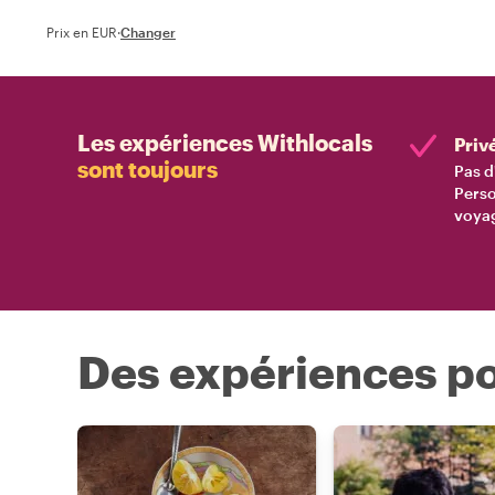
Prix en EUR
·
Changer
Les expériences Withlocals
Priv
sont toujours
Pas d
Perso
voyag
Des expériences po