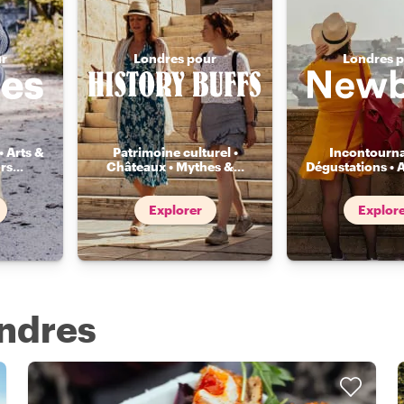
ur
Londres pour
Londres 
• Arts &
Patrimoine culturel •
Incontourna
rs
...
Châteaux • Mythes &
...
Dégustations • 
Explorer
Explor
ondres