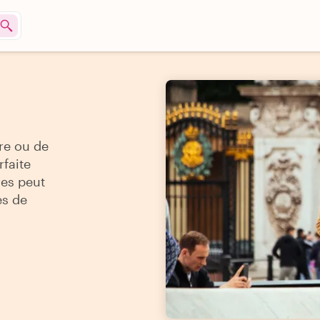
re ou de
rfaite
res peut
es de