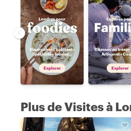
Londres pour
Londres po
Dîners chez l'habitant •
Chasses au trésor 
Spécialités locales
...
Artisanat • Cou
Explorer
Explorer
Plus de Visites à L