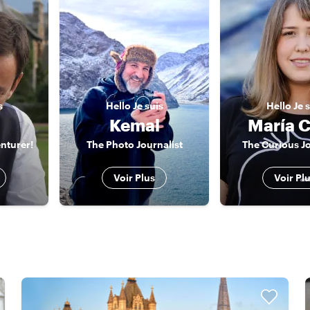
s
Hello
Je suis
Hello
Je 
Kemal
María C
nturer!
The Photo Journalist
The Curious Jo
Voir Plus
Voir Pl