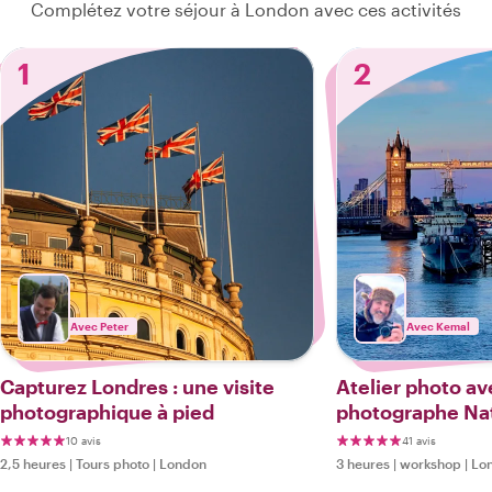
Complétez votre séjour à London avec ces activités
1
2
Avec Peter
Avec Kemal
Capturez Londres : une visite
Atelier photo av
photographique à pied
photographe Na
10 avis
41 avis
2,5 heures
|
Tours photo
|
London
3 heures
|
workshop
|
Lo