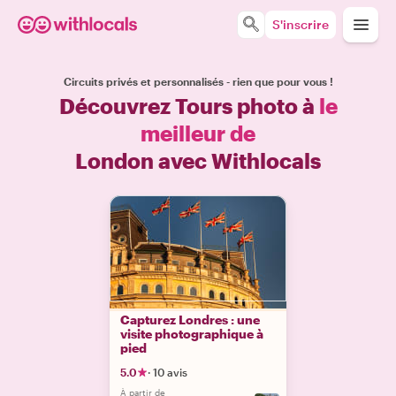
S'inscrire
Circuits privés et personnalisés - rien que pour vous !
Découvrez Tours photo à
le
meilleur de
London avec Withlocals
Capturez Londres : une
visite photographique à
pied
5.0
·
10 avis
À partir de