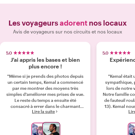
Les voyageurs
adorent
nos locaux
Avis de voyageurs sur nos circuits et nos locaux
5.0
5.0
J'ai appris les bases et bien
Expérienc
plus encore !
"Même si je prends des photos depuis
"Kemal était
un certain temps, Kemal a commencé
sympathique, p
par me montrer des moyens très
lors de notre 
simples d'améliorer mes prises de vue.
Notre famille co
Le reste du temps a ensuite été
de fauteuil roul
consacré à errer dans le charmant
13). Kemal nous a beaucoup appris et
Lire la suite
Lir
Camden, à capturer des clichés de
s'est adapt
nombreux personnages intrigants et à
besoins de 4 é
apprendre des concepts de
mais en déca
photographie plus avancés. Kemal
envoyé du maté