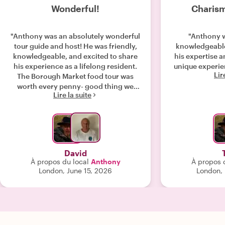
Wonderful!
Charism
"Anthony was an absolutely wonderful
"Anthony 
tour guide and host! He was friendly,
knowledgeable
knowledgeable, and excited to share
his expertise an
his experience as a lifelong resident.
unique experie
Lir
The Borough Market food tour was
worth every penny- good thing we
Lire la suite
were walking because we were
STUFFED!!! Would definitely tour with
him again! Wait- we did!!!"
David
À propos du local
Anthony
À propos 
London, June 15, 2026
London,