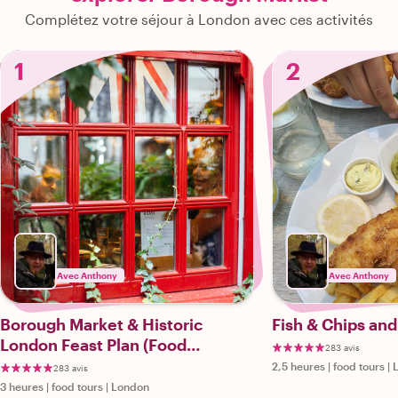
Complétez votre séjour à London avec ces activités
1
2
Avec Anthony
Avec Anthony
Borough Market & Historic
Fish & Chips an
London Feast Plan (Food
283 avis
Included)
2,5 heures
|
food tours
|
283 avis
3 heures
|
food tours
|
London