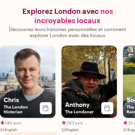
Explorez London avec
nos
incroyables locaux
Découvrez leurs histoires personnelles et comment
explorer London avec des locaux
Chris
So
Anthony
The London
The 
Historian
The Londoner
Rac
140 avis
283 avis
33 
English
English
Engl