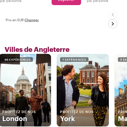
par personne
par personne
Prix en EUR
·
Changer
Villes de Angleterre
99 EXPÉRIENCES
7 EXPÉRIENCES
5 E
PROFITEZ DE NOS
PROFITEZ DE NOS
PROF
London
York
Ma