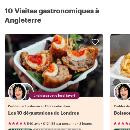
10 Visites gastronomiques à
Angleterre
Choisissez votre local favori
Profitez de Londres avec l'hôte votre choix
Profitez de
Les 10 dégustations de Londres
Boisso
•
•
540 avis
€124.55
par personne
3 heures