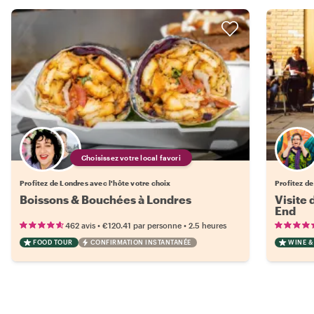
Choisissez votre local favori
Profitez de Londres avec l'hôte votre choix
Profitez d
Boissons & Bouchées à Londres
Visite 
End
•
•
462 avis
€120.41
par personne
2.5 heures
FOOD TOUR
CONFIRMATION INSTANTANÉE
WINE &