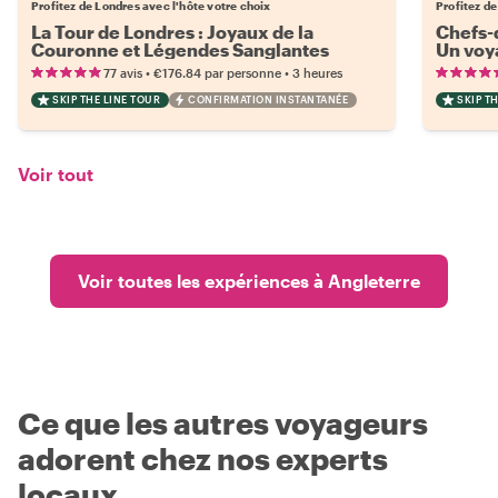
Profitez de Londres avec l'hôte votre choix
Profitez de
La Tour de Londres : Joyaux de la
Chefs-d
Couronne et Légendes Sanglantes
Un voya
•
•
77 avis
€176.84
par personne
3 heures
SKIP THE LINE TOUR
CONFIRMATION INSTANTANÉE
SKIP T
Voir tout
Voir toutes les expériences à Angleterre
Ce que les autres voyageurs
adorent chez nos experts
locaux