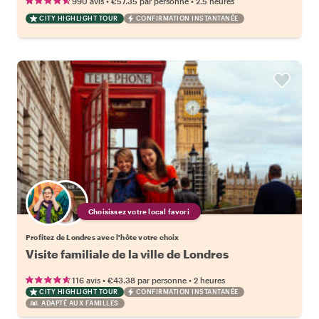
•
•
990 avis
€57.35
par personne
2.5 heures
CITY HIGHLIGHT TOUR
CONFIRMATION INSTANTANÉE
Choisissez votre local favori
Profitez de Londres avec l'hôte votre choix
Visite familiale de la ville de Londres
•
•
116 avis
€43.38
par personne
2 heures
CITY HIGHLIGHT TOUR
CONFIRMATION INSTANTANÉE
ADAPTÉ AUX FAMILLES