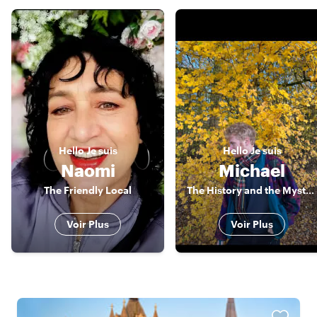
Hello
Je suis
Hello
Je suis
Naomi
Michael
The Friendly Local
The History and the Mystery
Voir Plus
Voir Plus