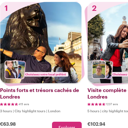
1
2
Choisissez votre local préféré
Choisissez 
Points forts et trésors cachés de
Visite complète d
Londres
Londres
415 avis
1237 avis
3 hours
|
City highlight tours
|
London
5 hours
|
city highlight to
€63.98
€102.94
Explorer