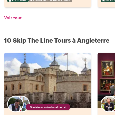
FOOD TOUR
CONFIRMATION INSTANTANÉE
FOOD 
Voir tout
10 Skip The Line Tours à Angleterre
Choisissez votre local favori