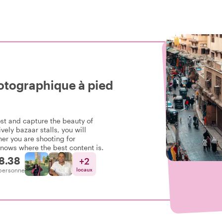
hotographique à pied
ost and capture the beauty of
vely bazaar stalls, you will
her you are shooting for
knows where the best content is.
8.38
+
2
personne
locaux