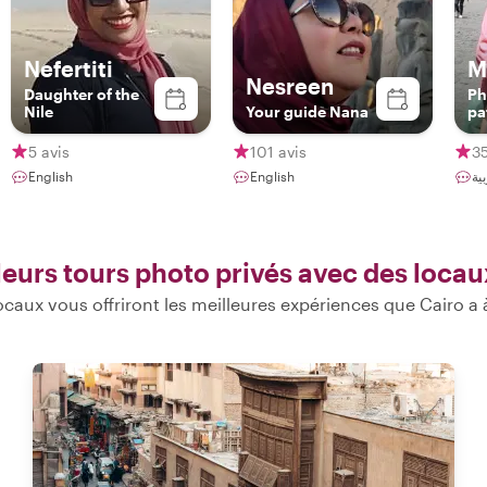
Nefertiti
M
Nesreen
Daughter of the
Ph
Nile
Your guide Nana
pa
5 avis
101 avis
35
English
English
leurs tours photo privés avec des locau
caux vous offriront les meilleures expériences que Cairo a à