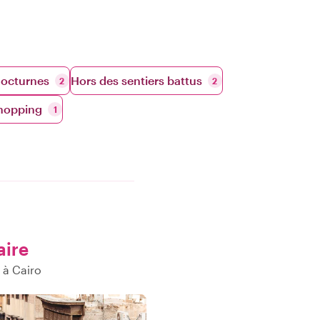
nocturnes
Hors des sentiers battus
2
2
hopping
1
aire
 à Cairo