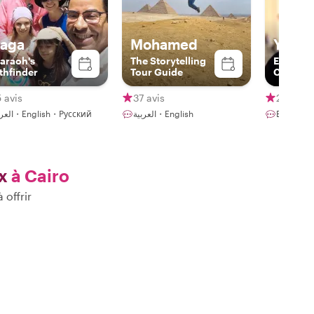
aga
Mohamed
Youss
araoh's
The Storytelling
Egyptian
thfinder
Tour Guide
Cairo In
 avis
37 avis
25 avis
العربية・English・Русский
العربية・English
English・
x
à Cairo
 offrir