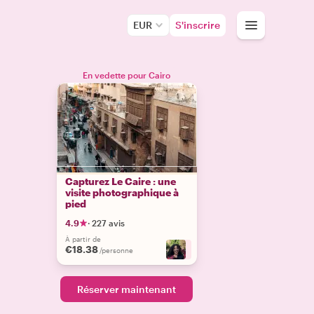
EUR
S'inscrire
En vedette pour Cairo
Capturez Le Caire : une
visite photographique à
pied
4.9
·
227 avis
À partir de
€18.38
+
3
/personne
Réserver maintenant