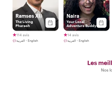
Ramses XII
Naira
The Living
Your Local
Pharaoh
Adventure Buddy
114 avis
14 avis
العربية・English
العربية・English
Les meil
Nos lo