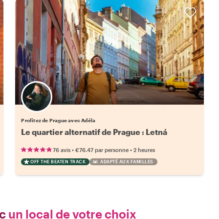
Profitez de Prague avec Adéla
Le quartier alternatif de Prague : Letná
•
•
76 avis
€76.47
par personne
2 heures
OFF THE BEATEN TRACK
ADAPTÉ AUX FAMILLES
c
un local de votre choix