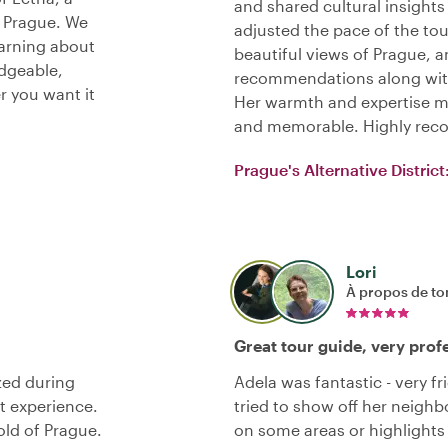
and shared cultural insights
y Prague. We
adjusted the pace of the to
earning about
beautiful views of Prague, 
edgeable,
recommendations along with 
er you want it
Her warmth and expertise m
and memorable. Highly re
Prague's Alternative District
Lori
À propos de to
Great tour guide, very profe
zed during
Adela was fantastic - very fri
t experience.
tried to show off her neigh
old of Prague.
on some areas or highlights 