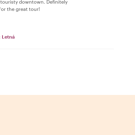
 touristy downtown. Definitely
r the great tour!
: Letná