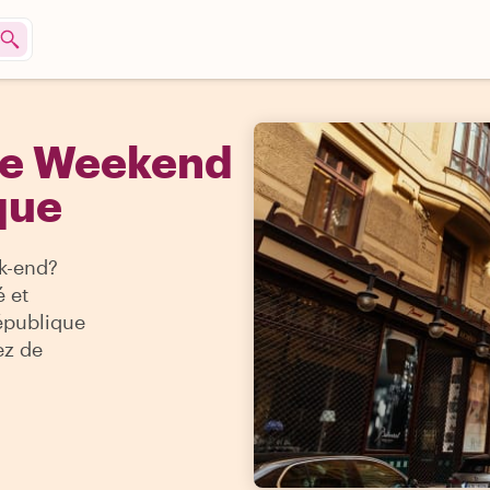
he Weekend
que
k-end?
é et
épublique
ez de