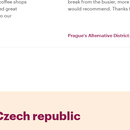
coffee shops
break from the busier, more
ed great
would recommend. Thanks fo
to our
Prague's Alternative District
Czech republic