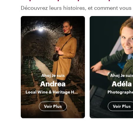
Découvrez leurs histoires, et comment vou
Ahoj
Je suis
Ahoj
Je sui
Andrea
Adéla
Local Wine & Heritage Host
Photograph
Voir Plus
Voir Plus