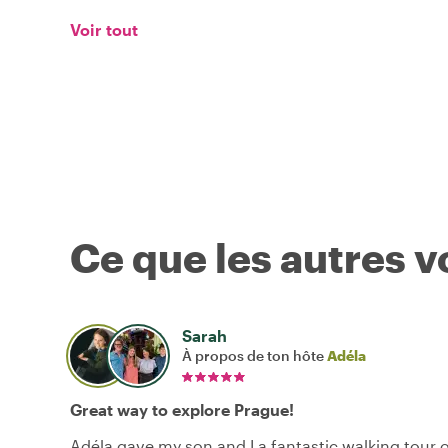
Voir tout
Ce que les autres 
Sarah
À propos de ton hôte
Adéla
Great way to explore Prague!
Adéla gave my son and I a fantastic walking tour o