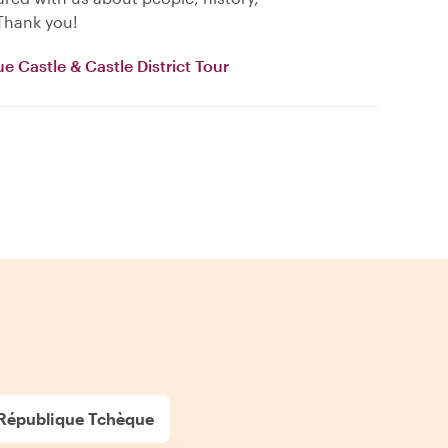
 Thank you!
e Castle & Castle District Tour
à République Tchèque