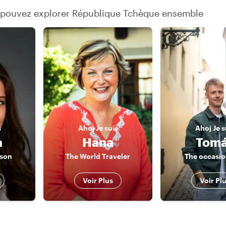
s pouvez explorer République Tchèque ensemble
s
Ahoj
Je suis
Ahoj
Je s
a
Hana
Tom
rson
The World Traveler
The occasio
Voir Plus
Voir Pl