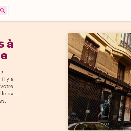
s à
ue
us
il y a
 votre
ille avec
es.