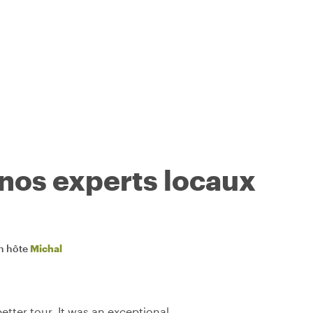
 nos experts locaux
n hôte
Michal
tter tour. It was an exceptional