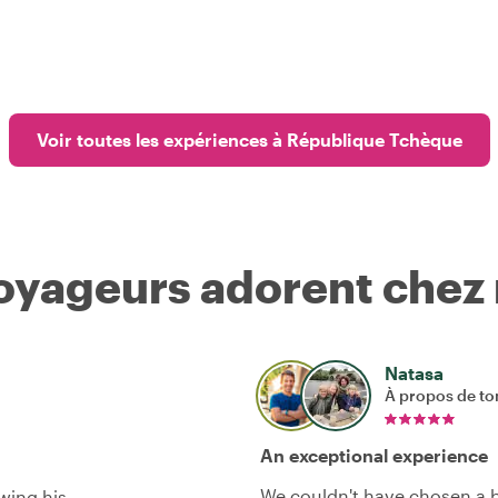
Voir toutes les expériences à République Tchèque
voyageurs adorent chez
Natasa
À propos de to
An exceptional experience
We couldn't have chosen a be
owing his