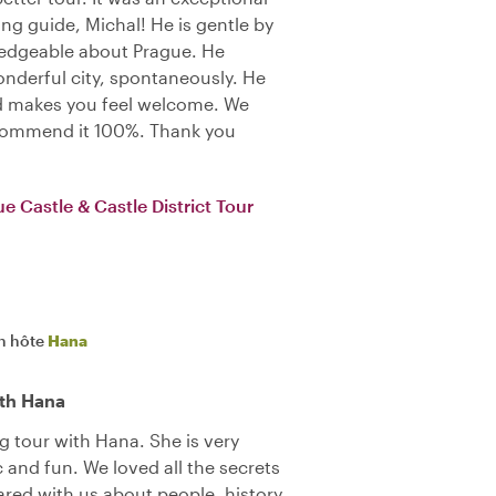
ng guide, Michal! He is gentle by
ledgeable about Prague. He
wonderful city, spontaneously. He
nd makes you feel welcome. We
ecommend it 100%. Thank you
e Castle & Castle District Tour
n hôte
Hana
ith Hana
g tour with Hana. She is very
 and fun. We loved all the secrets
ared with us about people, history,