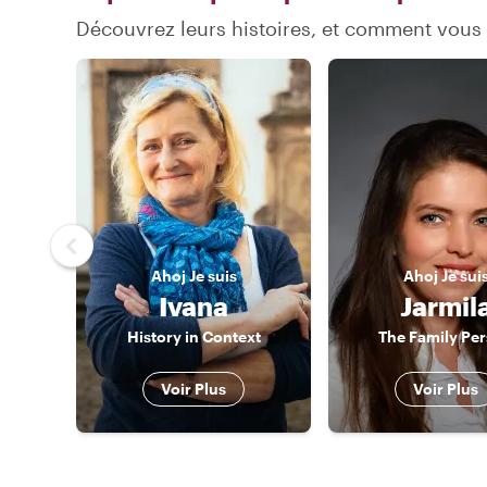
Découvrez leurs histoires, et comment vou
Ahoj
Je suis
Ahoj
Je sui
Ivana
Jarmil
History in Context
The Family Pe
Voir Plus
Voir Plus