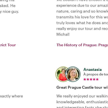
experience due to our amazi
asked. He
nature, caring and so know
y nice guy.
transmits his love for this 
truly loves what he does a
really enjoy our tour and r
Michal!
rict Tour
The History of Prague: Pragu
Anastasia
À propos de to
Great Prague Castle tour w
exactly where
We really enjoyed our walkin
knowledgeable, enthusiastic
and interesting facts she sh