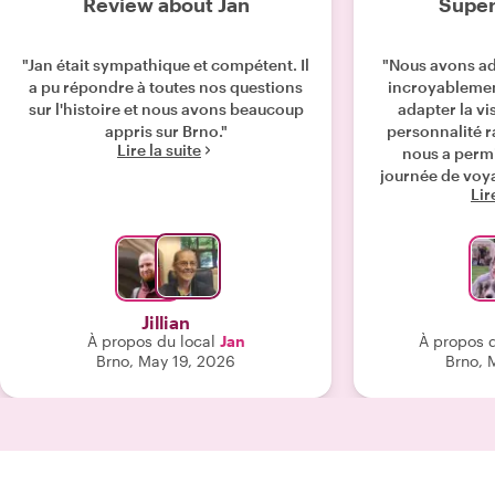
Review about Jan
Super
"Jan était sympathique et compétent. Il
"Nous avons ado
a pu répondre à toutes nos questions
incroyablemen
sur l'histoire et nous avons beaucoup
adapter la vis
appris sur Brno."
personnalité r
Lire la suite
nous a perm
journée de voya
Lir
oublier et 
inoubliable !
vivement à tou
apprendre e
ambianc
Jillian
À propos du local
Jan
À propos d
Brno, May 19, 2026
Brno, 