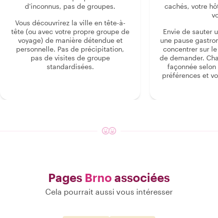
d'inconnus, pas de groupes.
cachés, votre hô
v
Vous découvrirez la ville en tête-à-
tête (ou avec votre propre groupe de
Envie de sauter 
voyage) de manière détendue et
une pause gastro
personnelle. Pas de précipitation,
concentrer sur le s
pas de visites de groupe
de demander. Cha
standardisées.
façonnée selon 
préférences et vo
Pages
Brno
associées
Cela pourrait aussi vous intéresser