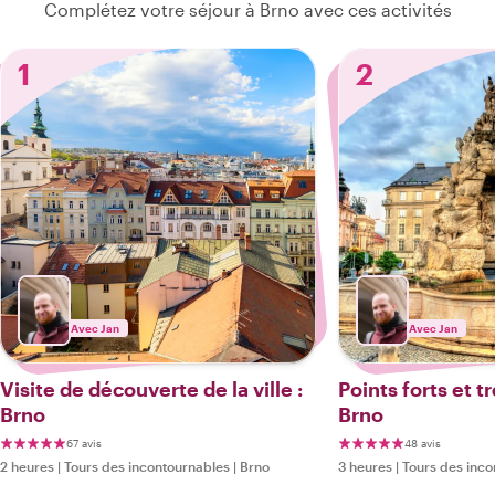
Complétez votre séjour à Brno avec ces activités
1
2
Avec Jan
Avec Jan
Visite de découverte de la ville :
Points forts et 
Brno
Brno
67 avis
48 avis
2 heures
|
Tours des incontournables
|
Brno
3 heures
|
Tours des inco