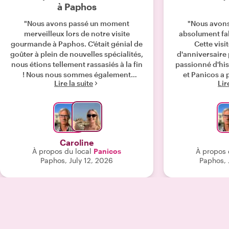
à Paphos
"Nous avons passé un moment
"Nous avon
merveilleux lors de notre visite
absolument fa
gourmande à Paphos. C'était génial de
Cette visi
goûter à plein de nouvelles spécialités,
d'anniversaire
nous étions tellement rassasiés à la fin
passionné d'his
! Nous nous sommes également
et Panicos a 
Lire la suite
Lir
promenés dans des endroits dont
incroyable
nous ignorions l'existence. C'était très
d'anecdotes 
intéressant d'en apprendre davantage
veillant à 
sur l'histoire de la ville. Je
s'ennuient jamais. 
recommande vivement !"
aimable, atten
extrêmement co
Caroline
premier voyag
À propos du local
Panicos
À propos 
retournero
Paphos, July 12, 2026
Paphos, 