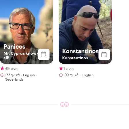
Panicos
Konstantinos
Mr. Cyprus know-
all!
Konstantinos
49 avis
1 avis
Ελληνικά・English・
Ελληνικά・English
Nederlands