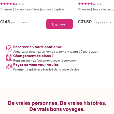
49 avis
49 avis
7 heures
|
Excursions d'une journee
|
Paphos
3 heures
|
Tours des inco
€143
€37.50
par personne
par personne
Explorer
Réservez en toute confiance
Annulez et obtenez un remboursement jusqu'à 7 jours avant
Changement de plans ?
Reprogrammez facilement votre réservation
Payez comme vous voulez
Paiement rapide et sécurisé dans votre devise
De vraies personnes. De vraies histoires.
De vrais bons voyages.