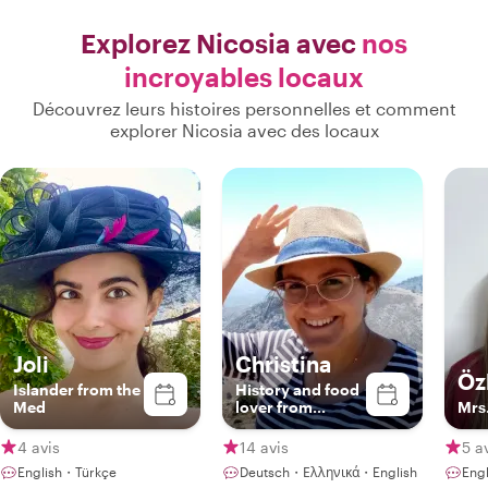
Explorez Nicosia avec
nos
incroyables locaux
Découvrez leurs histoires personnelles et comment
explorer Nicosia avec des locaux
Joli
Christina
Öz
Islander from the
History and food
Med
lover from
Mrs
Cyprus
4 avis
14 avis
5 a
English・Türkçe
Deutsch・Ελληνικά・English
Engl