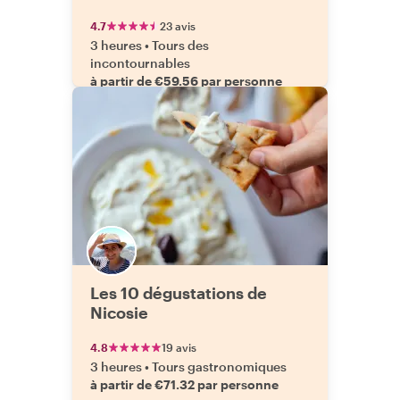
4.7
23 avis
3 heures
•
Tours des
incontournables
à partir de €59.56 par personne
Les 10 dégustations de
Nicosie
4.8
19 avis
3 heures
•
Tours gastronomiques
à partir de €71.32 par personne