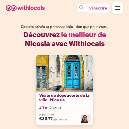
S'inscrire
Circuits privés et personnalisés - rien que pour vous !
Découvrez
le meilleur de
Nicosia avec Withlocals
Visite de découverte de la
ville : Nicosie
4.7
·
23 avis
À partir de
€36.77
+
2
/personne