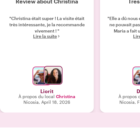
Review about Christina
Très
"Christina était super ! La visite était
"Elle a dû nous 
très intéressante, je la recommande
ne pouvait pas 
vivement ! "
Maria a fait 
Lire la suite
Lir
Liorit
D
À propos du local
Christina
À propos d
Nicosia, April 18, 2026
Nicosia, 