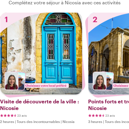
Complétez votre séjour à Nicosia avec ces activités
1
2
Choisissez votre local préféré
Choisissez 
Visite de découverte de la ville :
Points forts et 
Nicosie
Nicosie
23 avis
23 avis
2 heures
|
Tours des incontournables
|
Nicosia
3 heures
|
Tours des inco