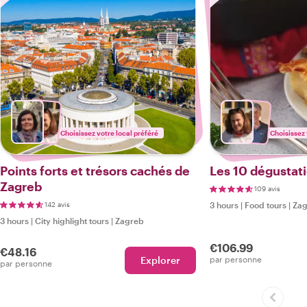
Choisissez votre local préféré
Choisissez 
Points forts et trésors cachés de
Les 10 dégustat
Zagreb
109 avis
142 avis
3 hours
|
Food tours
|
Zag
3 hours
|
City highlight tours
|
Zagreb
€106.99
€48.16
Explorer
par personne
par personne