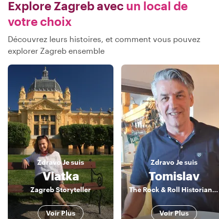
Explore Zagreb avec
un local de
votre choix
Découvrez leurs histoires, et comment vous pouvez
explorer Zagreb ensemble
Zdravo
Je suis
Zdravo
Je suis
Vlatka
Tomislav
Zagreb Storyteller
The Rock & Roll Historian and The Food Guru
Voir Plus
Voir Plus