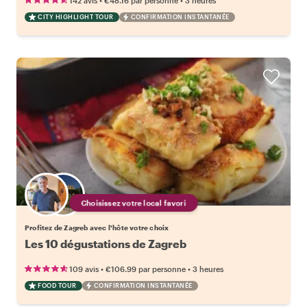
142 avis
€48.16
par personne
3 heures
CITY HIGHLIGHT TOUR
CONFIRMATION INSTANTANÉE
Choisissez votre local favori
Profitez de Zagreb avec l'hôte votre choix
Les 10 dégustations de Zagreb
•
•
109 avis
€106.99
par personne
3 heures
FOOD TOUR
CONFIRMATION INSTANTANÉE