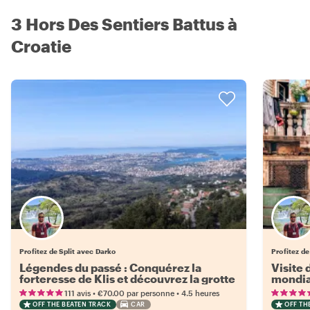
3 Hors Des Sentiers Battus à
Croatie
Profitez de Split avec Darko
Profitez de
Légendes du passé : Conquérez la
Visite 
forteresse de Klis et découvrez la grotte
mondia
de Vranjaca
bord de
•
•
111 avis
€70.00
par personne
4.5 heures
OFF THE BEATEN TRACK
CAR
OFF TH