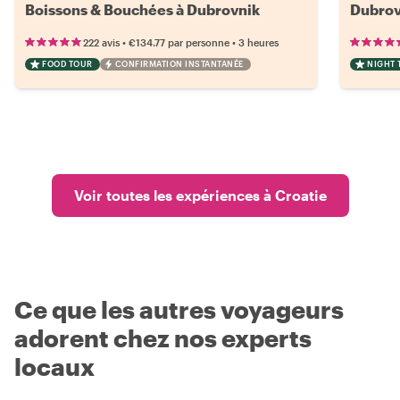
Boissons & Bouchées à Dubrovnik
Dubrovn
•
•
222 avis
€134.77
par personne
3 heures
FOOD TOUR
CONFIRMATION INSTANTANÉE
NIGHT 
Voir toutes les expériences à Croatie
Ce que les autres voyageurs
adorent chez nos experts
locaux