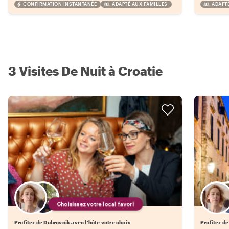
CONFIRMATION INSTANTANÉE
ADAPTÉ AUX FAMILLES
ADAPT
3 Visites De Nuit à Croatie
Choisissez votre local favori
Profitez de Dubrovnik avec l'hôte votre choix
Profitez de