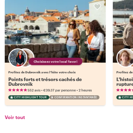
Choisissez votre local favori
Profitez de Dubrovnik avec l'hôte votre choix
Profitez de
Points forts et trésors cachés de
L'histo
Dubrovnik
rupture
•
•
552 avis
€39.37
par personne
2 heures
CITY HIGHLIGHT TOUR
CONFIRMATION INSTANTANÉE
CITY H
Voir tout