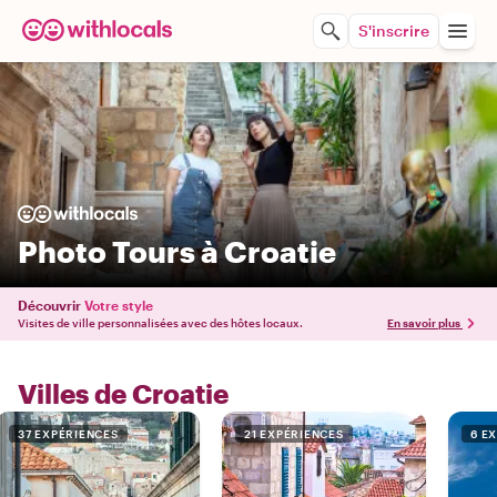
S'inscrire
Photo Tours à Croatie
Découvrir
Votre style
Visites de ville personnalisées avec des hôtes locaux.
En savoir plus
Villes de Croatie
37 EXPÉRIENCES
21 EXPÉRIENCES
6 E