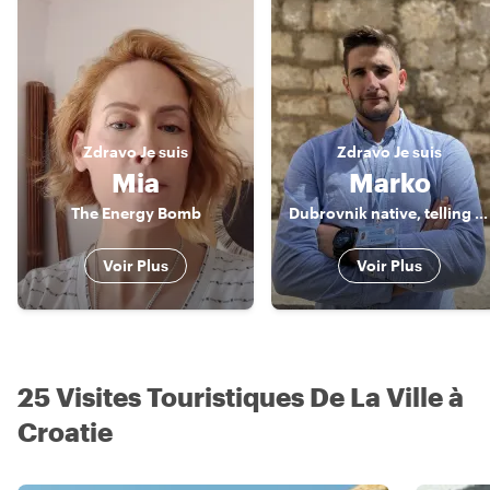
Zdravo
Je suis
Zdravo
Je suis
Mia
Marko
The Energy Bomb
Dubrovnik native, telling stories of the city
Voir Plus
Voir Plus
25 Visites Touristiques De La Ville à
Croatie