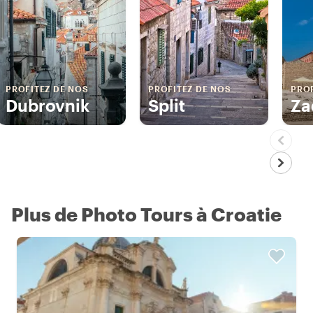
PROFITEZ DE NOS
PROFITEZ DE NOS
PROF
Dubrovnik
Split
Za
Plus de Photo Tours à Croatie