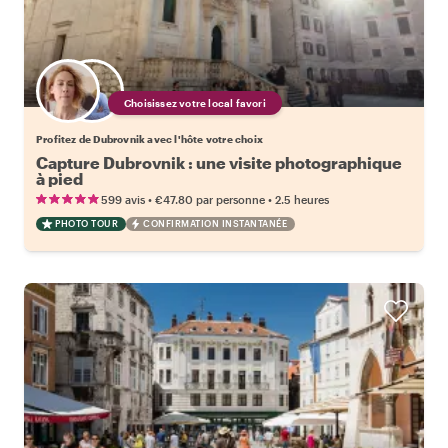
Choisissez votre local favori
Profitez de Dubrovnik avec l'hôte votre choix
Capture Dubrovnik : une visite photographique
à pied
•
•
599 avis
€47.80
par personne
2.5 heures
PHOTO TOUR
CONFIRMATION INSTANTANÉE