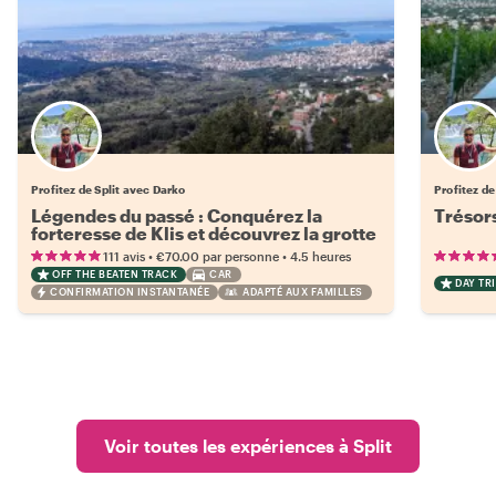
Profitez de Split avec Darko
Profitez de
Légendes du passé : Conquérez la
Trésors
forteresse de Klis et découvrez la grotte
de Vranjaca
•
•
111 avis
€70.00
par personne
4.5 heures
OFF THE BEATEN TRACK
CAR
DAY TRI
CONFIRMATION INSTANTANÉE
ADAPTÉ AUX FAMILLES
Voir toutes les expériences à Split