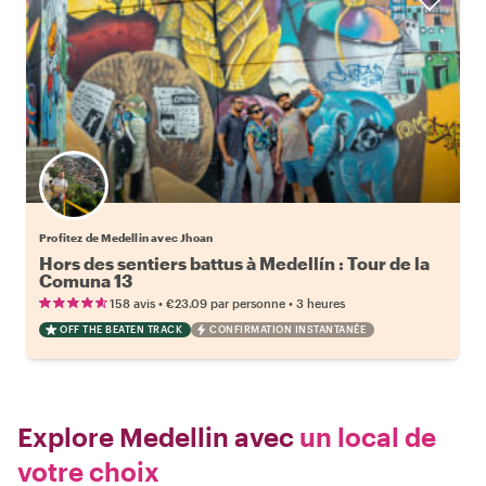
Profitez de Medellin avec Jhoan
Hors des sentiers battus à Medellín : Tour de la
Comuna 13
•
•
158 avis
€23.09
par personne
3 heures
OFF THE BEATEN TRACK
CONFIRMATION INSTANTANÉE
Explore Medellin avec
un local de
votre choix