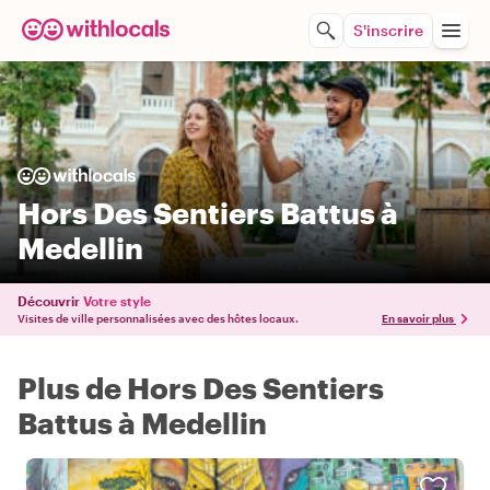
S'inscrire
Hors Des Sentiers Battus à
Medellin
Découvrir
Votre style
Visites de ville personnalisées avec des hôtes locaux.
En savoir plus
Plus de Hors Des Sentiers
Battus à Medellin