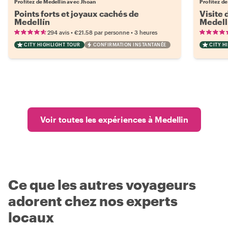
Profitez de Medellin avec Jhoan
Profitez d
Points forts et joyaux cachés de
Visite 
Medellín
Medell
•
•
294 avis
€21.58
par personne
3 heures
CITY HIGHLIGHT TOUR
CONFIRMATION INSTANTANÉE
CITY H
Voir toutes les expériences à Medellin
Ce que les autres voyageurs
adorent chez nos experts
locaux