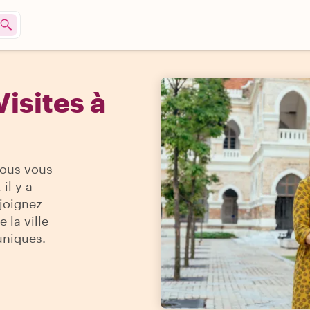
isites à
vous vous
il y a
ejoignez
 la ville
uniques.