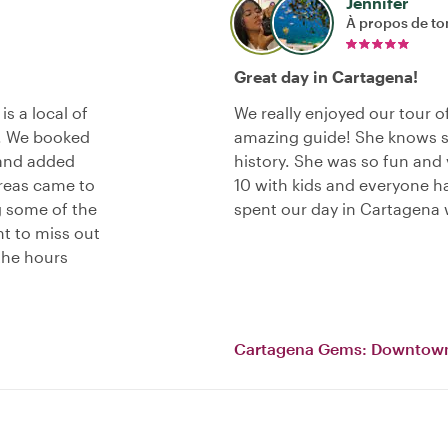
Jennifer
À propos de to
Great day in Cartagena!
s a local of
We really enjoyed our tour 
l. We booked
amazing guide! She knows s
 and added
history. She was so fun and
areas came to
10 with kids and everyone ha
g some of the
spent our day in Cartagena
nt to miss out
 the hours
Cartagena Gems: Downtown