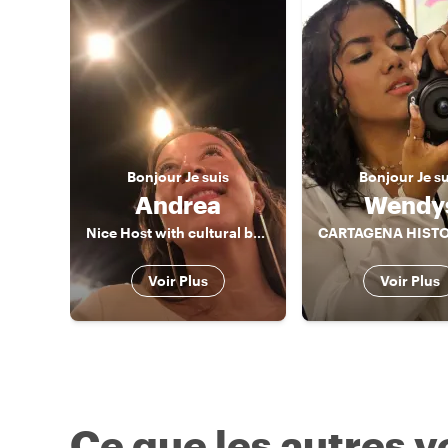
Bonjour
Je suis
Bonjour
Je s
Andrea
Wendy
Nice Host with cultural background and best spots in Colombia
Voir Plus
Voir Plus
Ce que les autres 