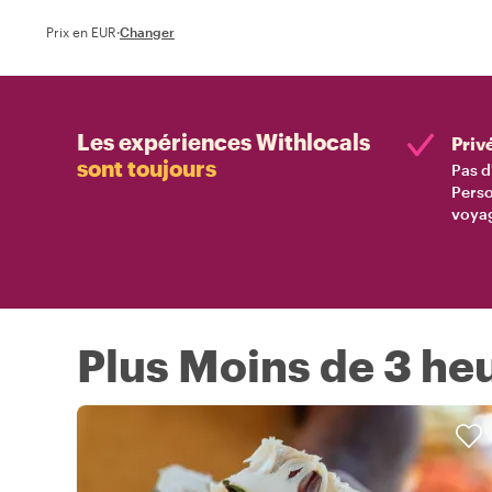
Prix en EUR
·
Changer
Les expériences Withlocals
Priv
sont toujours
Pas d
Perso
voyag
Plus Moins de 3 he