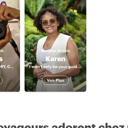
uis
Bonjour
Je suis
s
Karen
CARTAGENA HISTORY, CULTURE AND GASTRONOMY!!
I won't only be your guide, I will also be another friend in my city
Voir Plus
voyageurs adorent chez