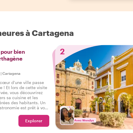
 heures à Cartagena
2
 pour bien
arthagène
|
Cartagena
 cœur d'une ville passe
 ! Et lors de cette visite
vée, vous découvrirez
rs sa cuisine et les
érées des habitants. Un
stronomie est prêt à vous
aie Carthagène,
nvies de cuisine locale et
Explorer
Avec Wendys
a ville.