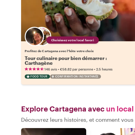
Choisissez votre local favori
Profitez de Cartagena avec l'hôte votre choix
Tour culinaire pour bien démarrer :
Carthagène
•
•
146 avis
€58.82
par personne
2.5 heures
FOOD TOUR
CONFIRMATION INSTANTANÉE
Explore Cartagena avec
un local
Découvrez leurs histoires, et comment vou