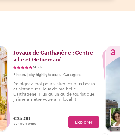
3
Joyaux de Carthagène : Centre-
ville et Getsemaní
98 avis
2 hours
|
city highlight tours
|
Cartagena
Rejoignez-moi pour visiter les plus beaux
et historiques lieux de ma belle
Carthagène. Plus qu'un guide touristique,
j'aimerais être votre ami local !!
€35.00
Explorer
Avec K
par personne