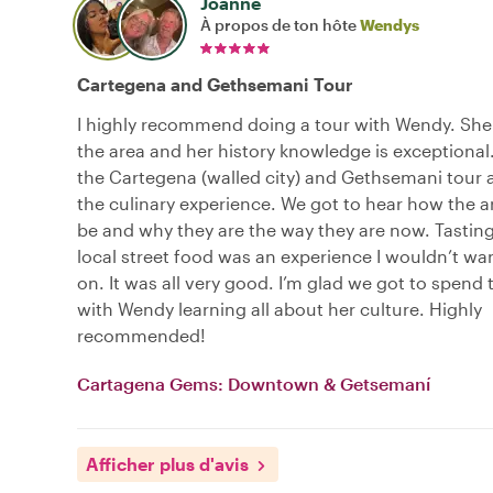
Joanne
À propos de ton hôte
Wendys
Cartegena and Gethsemani Tour
I highly recommend doing a tour with Wendy. She i
the area and her history knowledge is exceptiona
the Cartegena (walled city) and Gethsemani tour
the culinary experience. We got to hear how the 
be and why they are the way they are now. Tastin
local street food was an experience I wouldn’t wa
on. It was all very good. I’m glad we got to spend
with Wendy learning all about her culture. Highly
recommended!
Cartagena Gems: Downtown & Getsemaní
Afficher plus d'avis