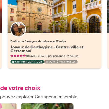
Profitez de Cartagena de indias avec Wendys
Joyaux de Carthagène : Centre-ville et
Getsemaní
•
•
98 avis
€35.00
par personne
2 heures
CITY HIGHLIGHT TOUR
ADAPTÉ AUX FAMILLES
 de votre choix
s pouvez explorer Cartagena ensemble