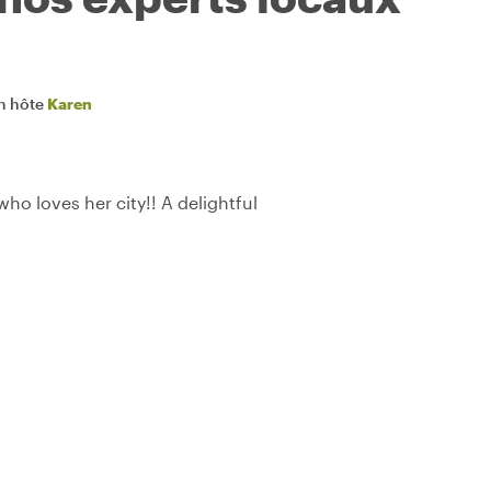
n hôte
Karen
 loves her city!! A delightful