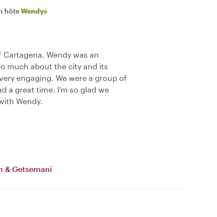
n hôte
Wendys
of Cartagena. Wendy was an
o much about the city and its
 very engaging. We were a group of
d a great time. I’m so glad we
 with Wendy.
 & Getsemaní