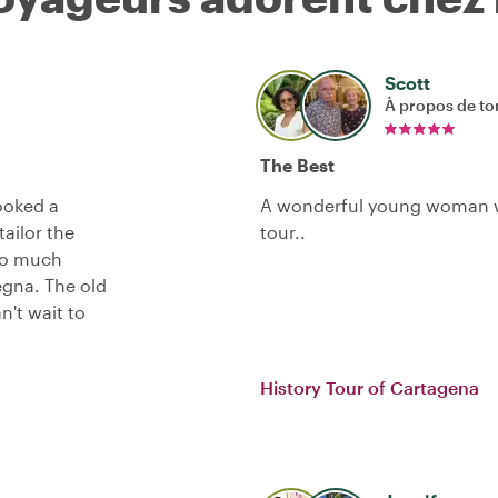
Scott
À propos de to
The Best
ooked a
A wonderful young woman who
tailor the
tour..
 So much
egna. The old
n't wait to
History Tour of Cartagena