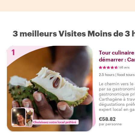
3 meilleurs Visites Moins de 3
1
Tour culinaire
démarrer : C
146 avis
2.5 hours
|
food tours
Le chemin vers le
par sa gastronomie
gastronomique pri
Carthagène à trave
dégustations préf
expert local en ga
faire goûter la vr
€58.82
satisfaisant vos e
Choisissez votre local préféré
par personne
de points forts de l