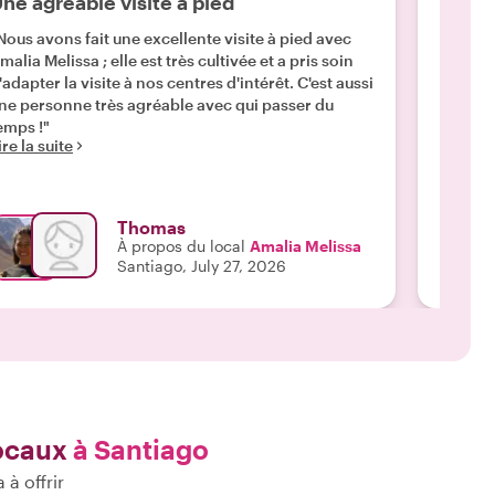
ne agréable visite à pied
Super
Nous avons fait une excellente visite à pied avec
"Amalia
malia Melissa ; elle est très cultivée et a pris soin
magnifi
'adapter la visite à nos centres d'intérêt. C'est aussi
connais
ne personne très agréable avec qui passer du
nous a
emps !"
intercul
ire la suite
étape, 
Lire la 
Cristób
la ville
Thomas
À propos du local
Amalia Melissa
Santiago, July 27, 2026
locaux
à Santiago
à offrir