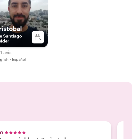
ristobal
e Santiago
sider
1 avis
glish・Español
.0
5.0