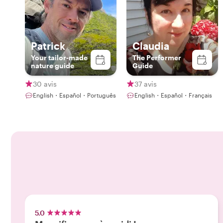
Patrick
Claudia
Your tailor-made
The Performer
nature guide
Guide
30 avis
37 avis
English・Español・Português
English・Español・Français
5.0