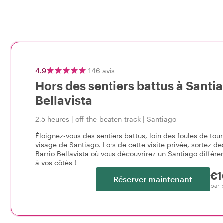
4.9
146
avis
Hors des sentiers battus à Santia
Bellavista
2,5 heures
|
off-the-beaten-track
|
Santiago
Éloignez-vous des sentiers battus, loin des foules de tour
visage de Santiago. Lors de cette visite privée, sortez de
Barrio Bellavista où vous découvrirez un Santiago différ
à vos côtés !
€1
Réserver maintenant
par 