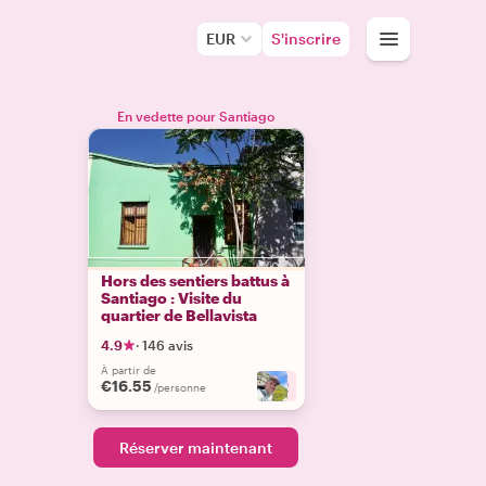
EUR
S'inscrire
En vedette pour Santiago
Hors des sentiers battus à
Santiago : Visite du
quartier de Bellavista
4.9
·
146 avis
À partir de
€16.55
+
2
/personne
Réserver maintenant