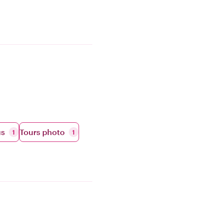
us
Tours photo
1
1