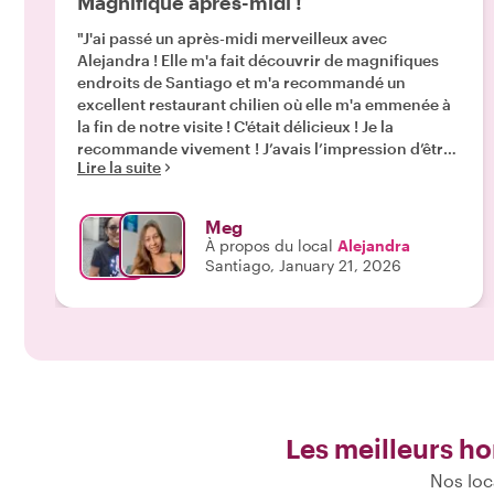
Magnifique après-midi !
"J'ai passé un après-midi merveilleux avec
Alejandra ! Elle m'a fait découvrir de magnifiques
endroits de Santiago et m'a recommandé un
excellent restaurant chilien où elle m'a emmenée à
la fin de notre visite ! C'était délicieux ! Je la
recommande vivement ! J’avais l’impression d’être
Lire la suite
accompagnée d’une amie plutôt que d’une
inconnue ! Muchas gracias ! "
Meg
À propos du local
Alejandra
Santiago, January 21, 2026
Les meilleurs ho
Nos loc