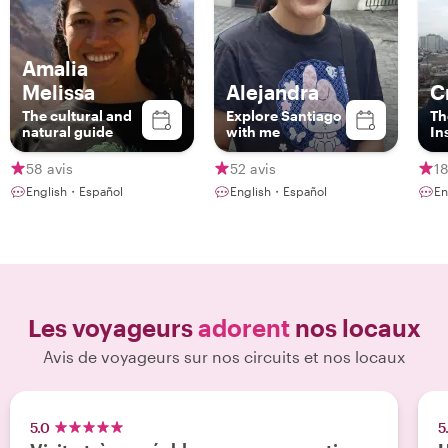
Amalia
Melissa
Alejandra
C
The cultural and
Explore Santiago
Th
natural guide
with me
In
58 avis
52 avis
18
English・Español
English・Español
En
Les voyageurs
adorent
nos locaux
Avis de voyageurs sur nos circuits et nos locaux
5.0
5