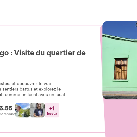
go : Visite du quartier de
istes, et découvrez le vrai
s sentiers battus et explorez le
ent, comme un local avec un local
6.55
+
1
personne
locaux