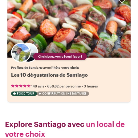
Choisissez votre local favori
Profitez de Santiago avec l'hôte votre choix
Les 10 dégustations de Santiago
•
•
148 avis
€56.62
par personne
3 heures
FOOD TOUR
CONFIRMATION INSTANTANÉE
Explore Santiago avec
un local de
votre choix