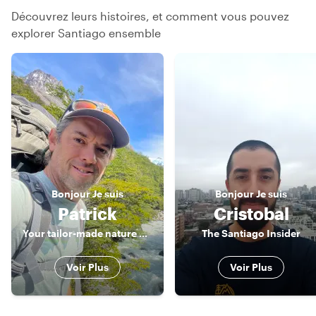
Découvrez leurs histoires, et comment vous pouvez
explorer Santiago ensemble
Bonjour
Je suis
Bonjour
Je suis
Patrick
Cristobal
Your tailor-made nature guide
The Santiago Insider
Voir Plus
Voir Plus