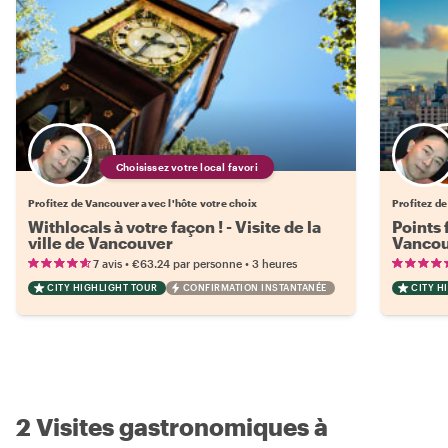
Choisissez votre local favori
Profitez de Vancouver avec l'hôte votre choix
Profitez de
Withlocals à votre façon ! - Visite de la
Points 
ville de Vancouver
Vanco
•
•
7 avis
€63.24
par personne
3 heures
CITY HIGHLIGHT TOUR
CONFIRMATION INSTANTANÉE
CITY H
2 Visites gastronomiques à