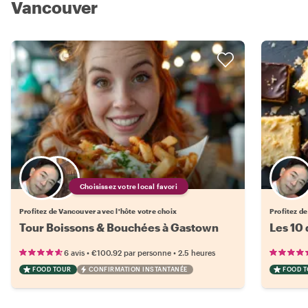
Vancouver
Choisissez votre local favori
Profitez de Vancouver avec l'hôte votre choix
Profitez d
Tour Boissons & Bouchées à Gastown
Les 10
•
•
6 avis
€100.92
par personne
2.5 heures
FOOD TOUR
CONFIRMATION INSTANTANÉE
FOOD 