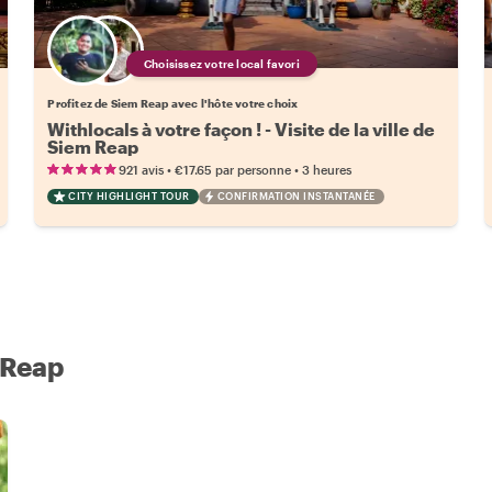
Choisissez votre local favori
Profitez de Siem Reap avec l'hôte votre choix
Withlocals à votre façon ! - Visite de la ville de
Siem Reap
•
•
921 avis
€17.65
par personne
3 heures
CITY HIGHLIGHT TOUR
CONFIRMATION INSTANTANÉE
 Reap