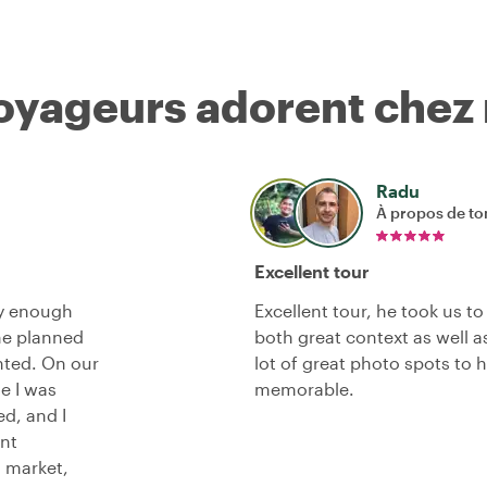
voyageurs adorent chez
Radu
À propos de to
Excellent tour
ay enough
Excellent tour, he took us 
he planned
both great context as well a
nted. On our
lot of great photo spots to h
se I was
memorable.
ed, and I
nt
l market,