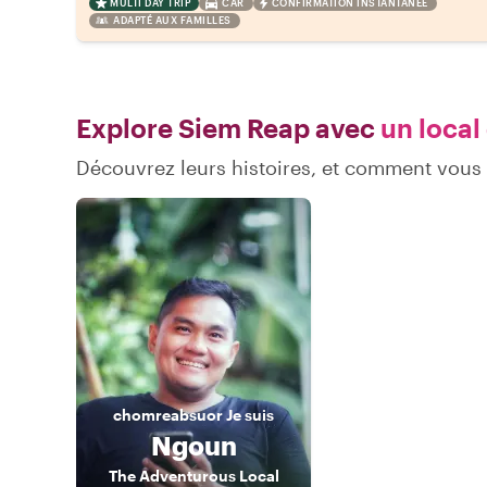
MULTI DAY TRIP
CAR
CONFIRMATION INSTANTANÉE
ADAPTÉ AUX FAMILLES
Explore Siem Reap avec
un local
Découvrez leurs histoires, et comment vou
chomreabsuor
Je suis
Ngoun
The Adventurous Local