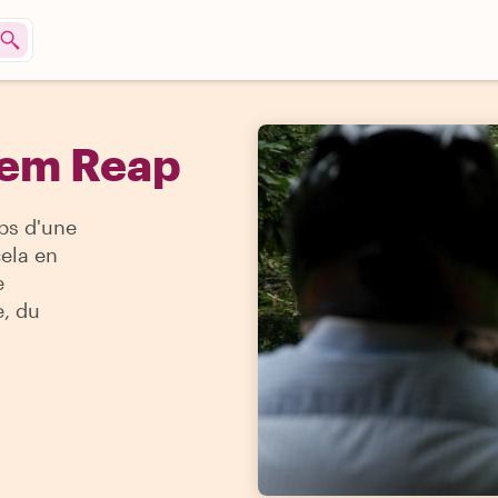
Siem Reap
ps d'une
cela en
e
e, du