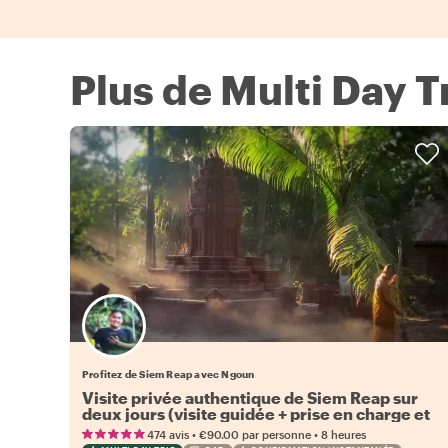
Plus de Multi Day T
Profitez de Siem Reap avec Ngoun
Visite privée authentique de Siem Reap sur
deux jours (visite guidée + prise en charge et
retour)
•
•
474 avis
€90.00
par personne
8 heures