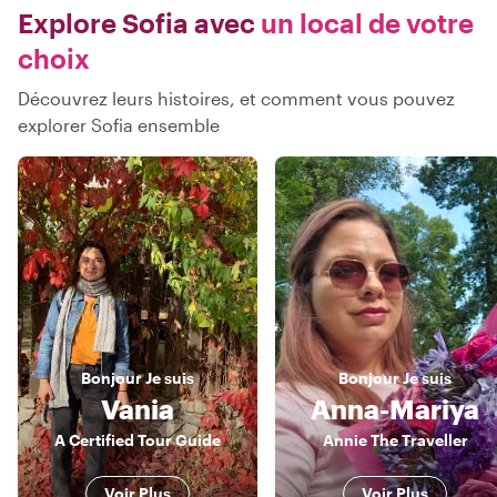
Explore Sofia avec
un local de votre
choix
Découvrez leurs histoires, et comment vous pouvez
explorer Sofia ensemble
Bonjour
Je suis
Bonjour
Je suis
Vania
Anna-Mariya
A Certified Tour Guide
Annie The Traveller
Voir Plus
Voir Plus