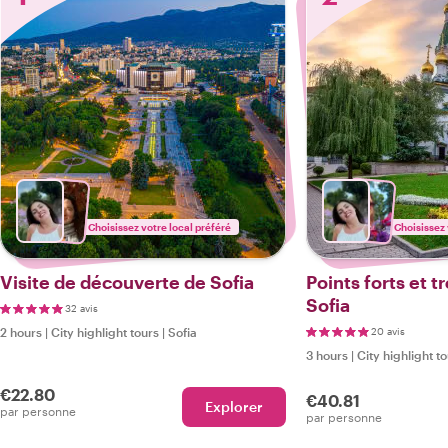
Choisissez votre local préféré
Choisissez 
Visite de découverte de Sofia
Points forts et 
Sofia
32 avis
2 hours
|
City highlight tours
|
Sofia
20 avis
3 hours
|
City highlight t
€22.80
€40.81
Explorer
par personne
par personne