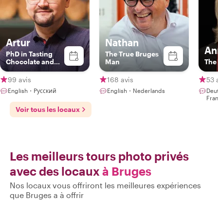
Artur
Nathan
An
PhD in Tasting
The True Bruges
Chocolate and
Man
The 
Beer | Expert
Storyteller
99 avis
168 avis
53 
English・Русский
English・Nederlands
Deu
Fra
Voir tous les locaux
Les meilleurs tours photo privés
avec des locaux
à Bruges
Nos locaux vous offriront les meilleures expériences
que Bruges a à offrir