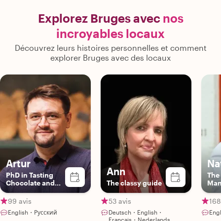
Explorez Bruges avec
nos
incroyables locaux
Découvrez leurs histoires personnelles et comment
explorer Bruges avec des locaux
Artur
Na
Ann
PhD in Tasting
The
Chocolate and
The classy guide
Ma
Beer | Expert
Storyteller
99 avis
53 avis
168
English・Русский
Deutsch・English・
Eng
Français・Nederlands