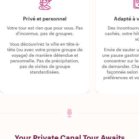
Privé et personnel
Adapté à v
Votre tour est rien que pour vous. Pas
Des incontourn
d'inconnus, pas de groupes.
cachés, votre hô
v
Vous découvrirez la ville en tête-à-
tête (ou avec votre propre groupe de
Envie de sauter 
voyage) de manière détendue et
une pause gastro
personnelle. Pas de précipitation,
concentrer sur le s
pas de visites de groupe
de demander. Cha
standardisées.
façonnée selon 
préférences et vo
Your Private Canal Tour Awaits