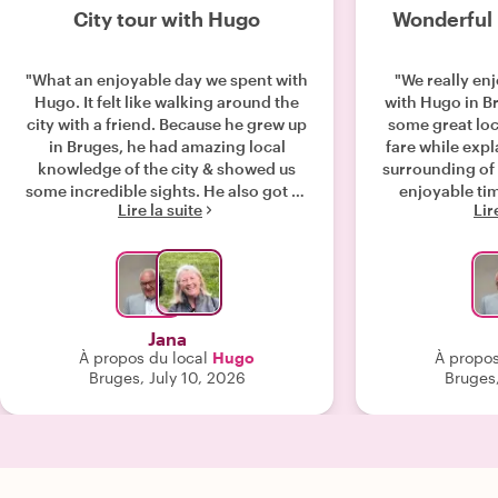
City tour with Hugo
Wonderful 
"What an enjoyable day we spent with
"We really en
Hugo. It felt like walking around the
with Hugo in B
city with a friend. Because he grew up
some great loca
in Bruges, he had amazing local
fare while expl
knowledge of the city & showed us
surrounding of t
some incredible sights. He also got us
enjoyable ti
Lire la suite
Lir
a dinner reservation for that evening
memorabl
which we would never have known
about on our own & the food &
atmosphere were wonderful."
Jana
À propos du local
Hugo
À propos
Bruges, July 10, 2026
Bruges,