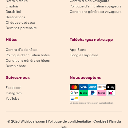
Notre histoire
Centre d'aide voyageurs
Emplois
Politique d'annulation voyageurs
Durabilité
Conditions générales voyageurs
Destinations
Chèques-cadeaux
Devenez partenaire
Hôtes
Téléchargez notre app
Centre d'aide hôtes
App Store
Politique d'annulation hôtes
Google Play Store
Conditions générales hôtes
Devenir hôte
Suivez-nous
Nous acceptons
Mastercard, Visa, Amex, Di
Facebook
Instagram
YouTube
La disponibilité varie selon la destination
©
2026
Withlocals.com
|
Politique de confidentialité
|
Cookies
|
Plan du
site