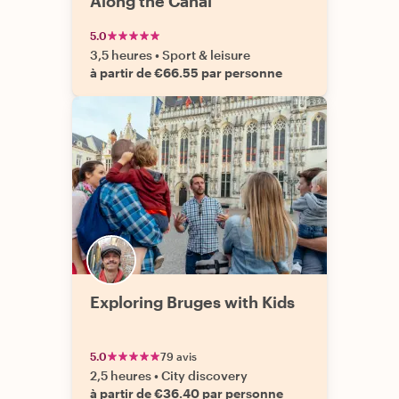
Along the Canal
5.0
3,5 heures
•
Sport & leisure
à partir de €66.55 par personne
Exploring Bruges with Kids
5.0
79 avis
2,5 heures
•
City discovery
à partir de €36.40 par personne