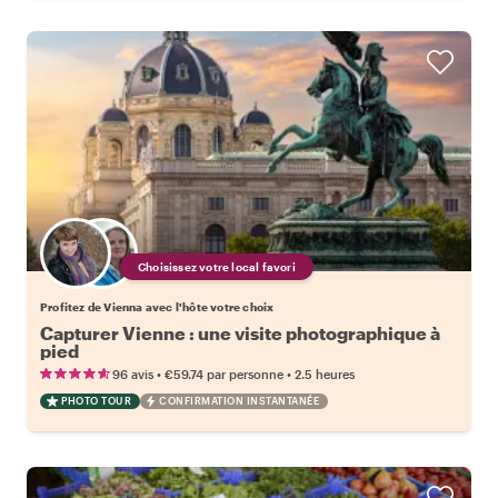
Choisissez votre local favori
Profitez de Vienna avec l'hôte votre choix
Capturer Vienne : une visite photographique à
pied
•
•
96 avis
€59.74
par personne
2.5 heures
PHOTO TOUR
CONFIRMATION INSTANTANÉE