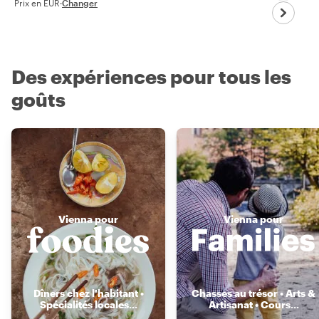
Prix en EUR
·
Changer
Des expériences pour tous les
goûts
Vienna pour
Vienna pour
Dîners chez l'habitant •
Chasses au trésor • Arts &
Spécialités locales
...
Artisanat • Cours
...