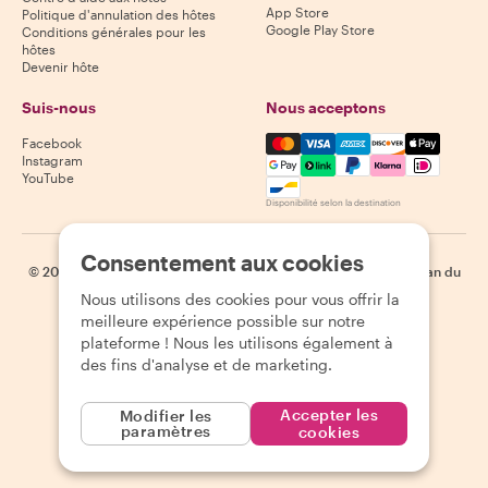
App Store
Politique d'annulation des hôtes
Google Play Store
Conditions générales pour les
hôtes
Devenir hôte
Suis-nous
Nous acceptons
Mastercard, Visa, Amex, Di
Facebook
Instagram
YouTube
Disponibilité selon la destination
Consentement aux cookies
©
2026
Withlocals.com
|
Politique de confidentialité
|
Cookies
|
Plan du
site
Nous utilisons des cookies pour vous offrir la
meilleure expérience possible sur notre
plateforme ! Nous les utilisons également à
des fins d'analyse et de marketing.
Accepter les
Modifier les
paramètres
cookies