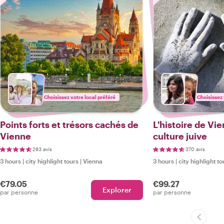
Choisissez votre local préféré
Choisissez 
Points forts et trésors cachés de
L'histoire de Vie
Vienne
culture juive
283 avis
370 avis
3 hours
|
city highlight tours
|
Vienna
3 hours
|
city highlight to
€79.05
€99.27
Explorer
par personne
par personne