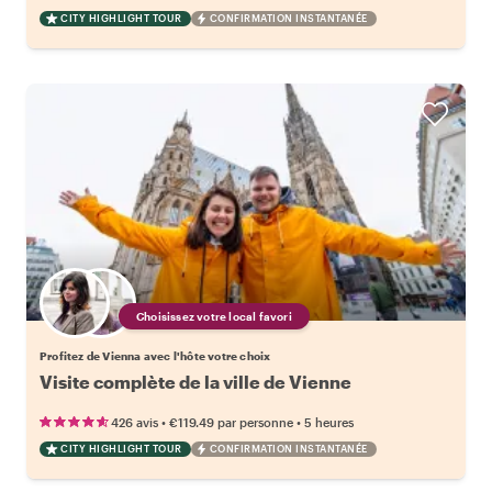
CITY HIGHLIGHT TOUR
CONFIRMATION INSTANTANÉE
Choisissez votre local favori
Profitez de Vienna avec l'hôte votre choix
Visite complète de la ville de Vienne
•
•
426 avis
€119.49
par personne
5 heures
CITY HIGHLIGHT TOUR
CONFIRMATION INSTANTANÉE