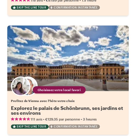
118 avis
€87.69
par personne
1.5 heure
SKIP THE LINE TOUR
CONFIRMATION INSTANTANÉE
Choisissez votre local favori
Profitez de Vienna avec l'hôte votre choix
Explorez le palais de Schönbrunn, ses jardins et
ses environs
•
•
111 avis
€129.35
par personne
3 heures
SKIP THE LINE TOUR
CONFIRMATION INSTANTANÉE