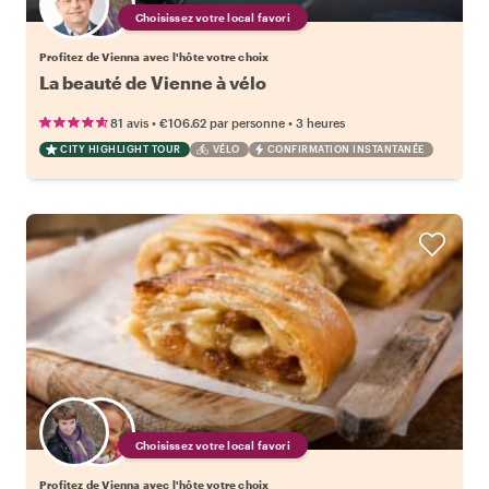
Choisissez votre local favori
Profitez de Vienna avec l'hôte votre choix
La beauté de Vienne à vélo
•
•
81 avis
€106.62
par personne
3 heures
CITY HIGHLIGHT TOUR
VÉLO
CONFIRMATION INSTANTANÉE
Choisissez votre local favori
Profitez de Vienna avec l'hôte votre choix