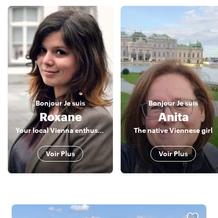
Bonjour
Je suis
Bonjour
Je suis
Roxane
Anita
Your local Vienna enthusiast
The native Viennese girl
Voir Plus
Voir Plus