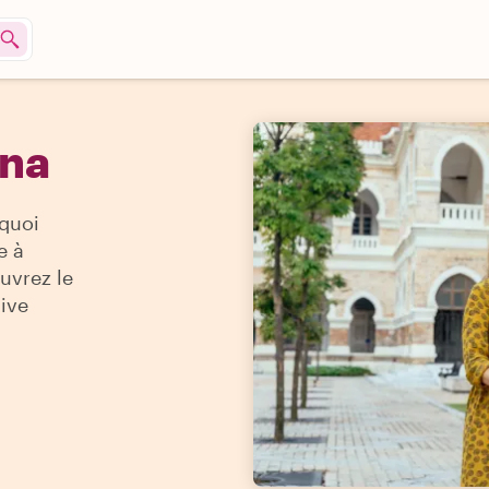
nna
quoi
e à
uvrez le
sive