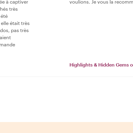
ée à captiver
voulions. Je vous la recom
hés très
 été
elle était très
dos, pas très
taient
ommande
Highlights & Hidden Gems 