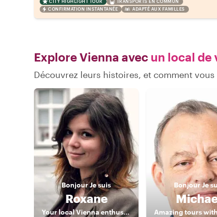
CITY HIGHLIGHT TOUR
TRANSPORTS EN COMMUN
CONFIRMATION INSTANTANÉE
ADAPTÉ AUX FAMILLES
Explore Vienna avec
un local de 
Découvrez leurs histoires, et comment vou
Bonjour
Je suis
Bonjour
Je s
Roxane
Michae
Your local Vienna enthusiast