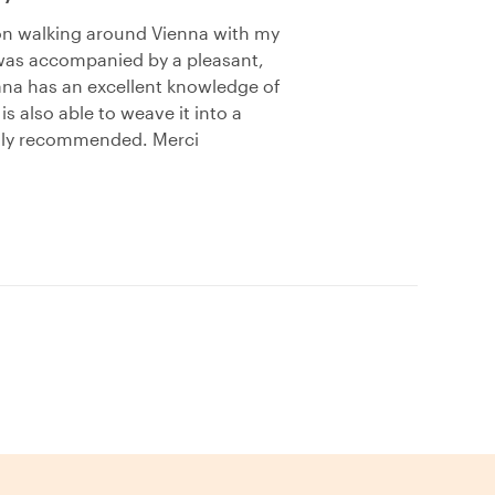
oon walking around Vienna with my
 was accompanied by a pleasant,
ana has an excellent knowledge of
s also able to weave it into a
hly recommended. Merci