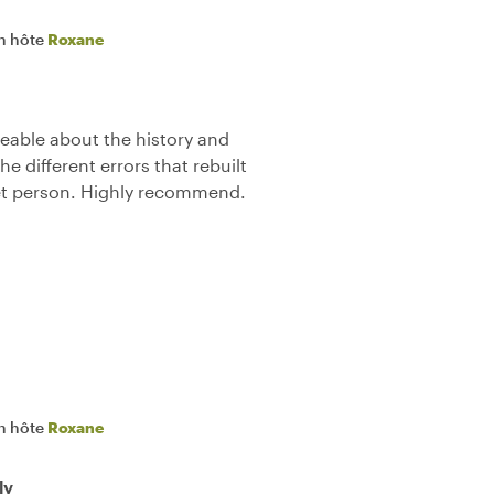
n hôte
Roxane
able about the history and
he different errors that rebuilt
et person. Highly recommend.
n hôte
Roxane
ly