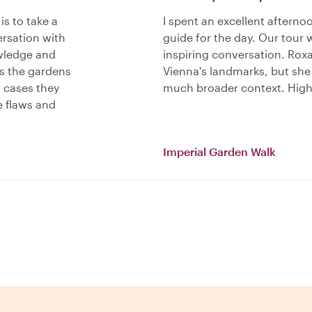
 is to take a
I spent an excellent aftern
ersation with
guide for the day. Our tour
owledge and
inspiring conversation. Rox
was the gardens
Vienna's landmarks, but she i
 cases they
much broader context. Hig
e flaws and
Imperial Garden Walk