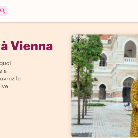
 à Vienna
quoi
e à
uvrez le
sive