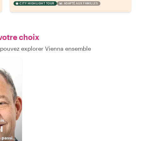
CITY HIGHLIGHT TOUR
ADAPTÉ AUX FAMILLES
votre choix
s pouvez explorer Vienna ensemble
uis
l
Amazing tours with passionate local