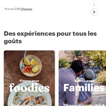
Prix en EUR
·
Changer
Des expériences pour tous les
goûts
Vienna pour
Vienna pour
Dîners chez l'habitant •
Chasses au trésor • Arts &