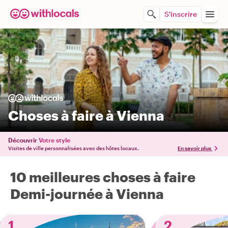
S'inscrire
Choses à faire à Vienna
Découvrir
Votre style
Visites de ville personnalisées avec des hôtes locaux.
En savoir plus
10 meilleures choses à faire
Demi-journée à Vienna
1
2