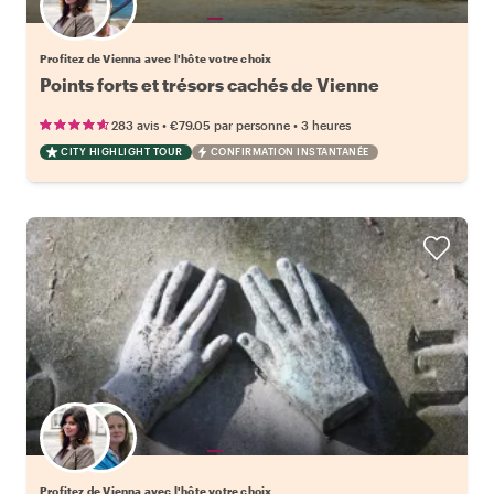
Choisissez votre local favori
Profitez de Vienna avec l'hôte votre choix
Points forts et trésors cachés de Vienne
•
•
283 avis
€79.05
par personne
3 heures
CITY HIGHLIGHT TOUR
CONFIRMATION INSTANTANÉE
Choisissez votre local favori
Profitez de Vienna avec l'hôte votre choix