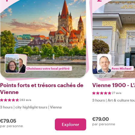
Choisissez votre local préféré
Avec Michael
Points forts et trésors cachés de
Vienne 1900 - L
Vienne
27 avis
283 avis
3 hours
|
Art & culture to
3 hours
|
city highlight tours
|
Vienna
€79.00
€79.05
Explorer
par personne
par personne