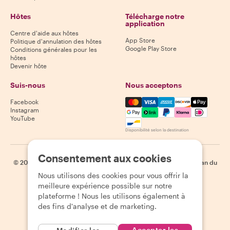
Hôtes
Télécharge notre
application
Centre d'aide aux hôtes
App Store
Politique d'annulation des hôtes
Google Play Store
Conditions générales pour les
hôtes
Devenir hôte
Suis-nous
Nous acceptons
Mastercard, Visa, Amex, Di
Facebook
Instagram
YouTube
Disponibilité selon la destination
Consentement aux cookies
©
2026
Withlocals.com
|
Politique de confidentialité
|
Cookies
|
Plan du
site
Nous utilisons des cookies pour vous offrir la
meilleure expérience possible sur notre
plateforme ! Nous les utilisons également à
des fins d'analyse et de marketing.
Accepter les