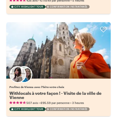
•
•
426 avis
€119.49
par personne
5 heures
CITY HIGHLIGHT TOUR
CONFIRMATION INSTANTANÉE
Choisissez votre local favori
Profitez de Vienna avec l'hôte votre choix
Withlocals à votre façon ! - Visite de la ville de
Vienne
•
•
507 avis
€95.59
par personne
3 heures
CITY HIGHLIGHT TOUR
CONFIRMATION INSTANTANÉE