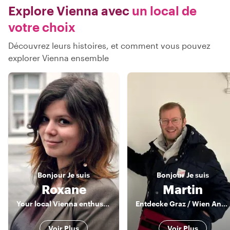
Explore Vienna avec
un local de
votre choix
Découvrez leurs histoires, et comment vous pouvez
explorer Vienna ensemble
Bonjour
Je suis
Bonjour
Je suis
Roxane
Martin
Your local Vienna enthusiast
Entdecke Graz / Wien Andersrum
Voir Plus
Voir Plus