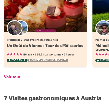
Choisissez votre local favori
Profitez de Vienna avec l'hôte votre choix
Profitez de
Un Goût de Vienne : Tour des Pâtisseries
Mélodi
travers
alpine
•
•
116 avis
€96.51
par personne
2 heures
FOOD TOUR
CONFIRMATION INSTANTANÉE
CITY H
Voir tout
7 Visites gastronomiques à Austria