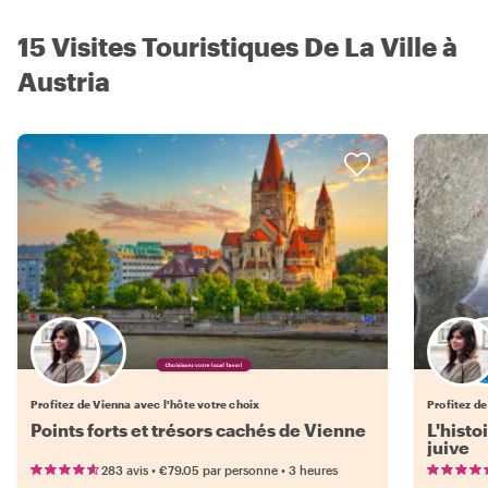
15 Visites Touristiques De La Ville à
Austria
Choisissez votre local favori
Profitez de Vienna avec l'hôte votre choix
Profitez de
Points forts et trésors cachés de Vienne
L'histo
juive
•
•
283 avis
€79.05
par personne
3 heures