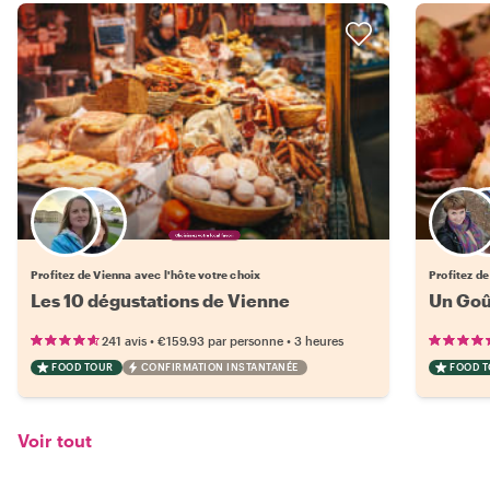
Choisissez votre local favori
Profitez de Vienna avec l'hôte votre choix
Profitez de
Les 10 dégustations de Vienne
Un Goût
•
•
241 avis
€159.93
par personne
3 heures
FOOD TOUR
CONFIRMATION INSTANTANÉE
FOOD 
Voir tout