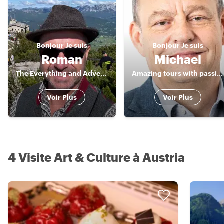
Bonjour
Je suis
Bonjour
Je suis
Roman
Michael
The Everything and Adventurous Guide
Amazing tours with passionate local
Voir Plus
Voir Plus
4 Visite Art & Culture à Austria