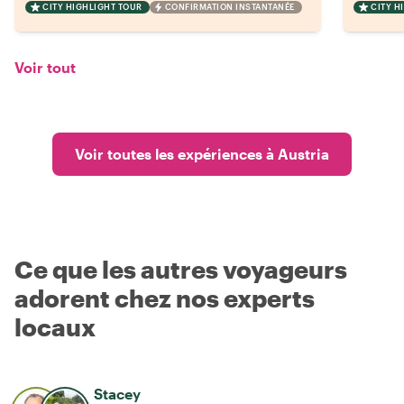
CITY HIGHLIGHT TOUR
CONFIRMATION INSTANTANÉE
CITY H
Voir tout
Voir toutes les expériences à Austria
Ce que les autres voyageurs
adorent chez nos experts
locaux
Stacey