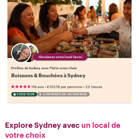
Choisissez votre local favori
Profitez de Sydney avec l'hôte votre choix
Boissons & Bouchées à Sydney
•
•
116 avis
€102.78
par personne
2.5 heures
FOOD TOUR
CONFIRMATION INSTANTANÉE
Explore Sydney avec
un local de
votre choix