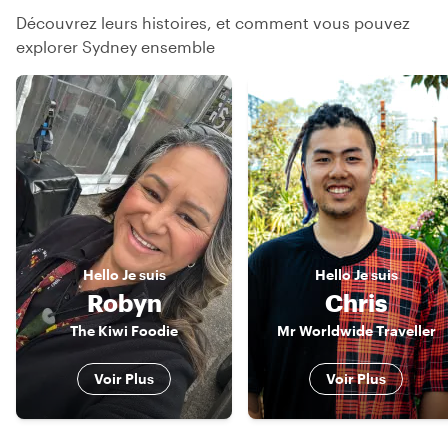
Découvrez leurs histoires, et comment vous pouvez
explorer Sydney ensemble
Hello
Je suis
Hello
Je suis
Robyn
Chris
The Kiwi Foodie
Mr Worldwide Traveller
Voir Plus
Voir Plus