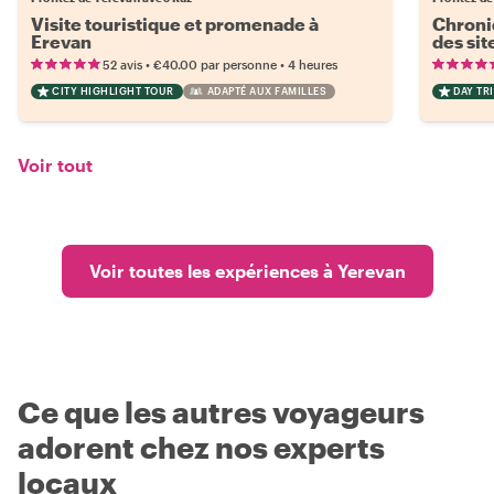
Visite touristique et promenade à
Chroni
Erevan
des sit
•
•
52 avis
€40.00
par personne
4 heures
CITY HIGHLIGHT TOUR
ADAPTÉ AUX FAMILLES
DAY TRI
Voir tout
Voir toutes les expériences à Yerevan
Ce que les autres voyageurs
adorent chez nos experts
locaux