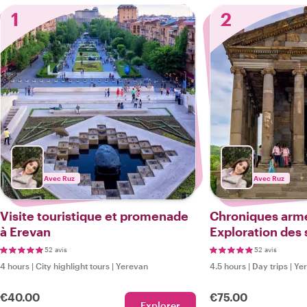
1
2
Avec Ruz
Avec Ruz
Visite touristique et promenade
Chroniques armé
à Erevan
Exploration des 
et patrimoniaux
52 avis
52 avis
4 hours
|
City highlight tours
|
Yerevan
4.5 hours
|
Day trips
|
Ye
€40.00
€75.00
Explorer