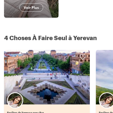
Voir Plus
4 Choses À Faire Seul à Yerevan
Profitez de Yerevan avec Ruz
Profitez d