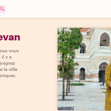
evan
vous vous
il y a
ejoignez
 la ville
uniques.