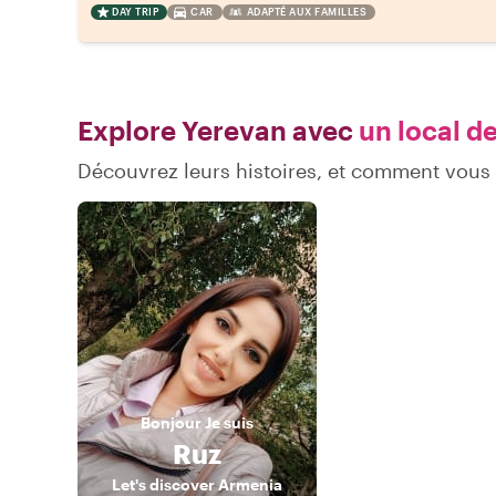
DAY TRIP
CAR
ADAPTÉ AUX FAMILLES
Explore Yerevan avec
un local de
Découvrez leurs histoires, et comment vou
Bonjour
Je suis
Ruz
Let's discover Armenia