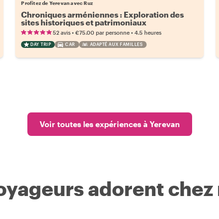
Profitez de Yerevan avec Ruz
Chroniques arméniennes : Exploration des
sites historiques et patrimoniaux
•
•
52 avis
€75.00
par personne
4.5 heures
DAY TRIP
CAR
ADAPTÉ AUX FAMILLES
Voir toutes les expériences à Yerevan
voyageurs adorent chez