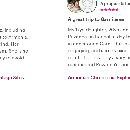
À propos de to
A great trip to Garni area
My 17yo daughter, 26yo son
z, including
Ruzanna on her half a day to
it to Armenia.
in and around Garni. Ruz is 
kind. Her
engaging, and speaks excell
sm. She is so
comfortable van by a very c
ly to avoid
recommend Ruzanna's tour w
itage Sites
Armenian Chronicles: Explor