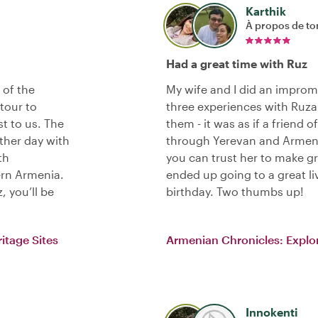
Karthik
À propos de to
Had a great time with Ruz
 of the
My wife and I did an improm
tour to
three experiences with Ruza
t to us. The
them - it was as if a friend o
ther day with
through Yerevan and Armenia
th
you can trust her to make g
ern Armenia.
ended up going to a great l
, you’ll be
birthday. Two thumbs up!
itage Sites
Armenian Chronicles: Explor
Innokenti