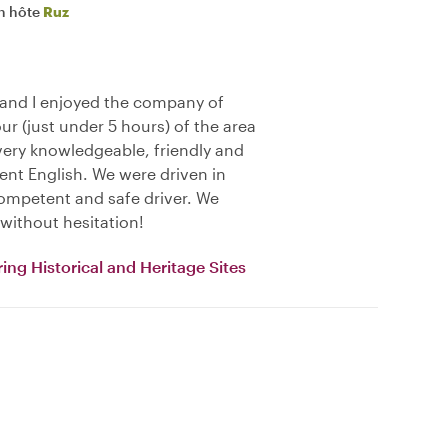
n hôte
Ruz
 and I enjoyed the company of
ur (just under 5 hours) of the area
very knowledgeable, friendly and
ent English. We were driven in
ompetent and safe driver. We
ithout hesitation!
ing Historical and Heritage Sites