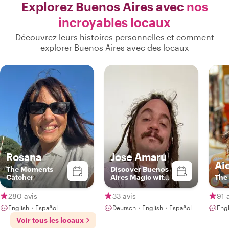
Explorez Buenos Aires avec
nos
incroyables locaux
Découvrez leurs histoires personnelles et comment
explorer Buenos Aires avec des locaux
Rosana
Jose Amaru
Ai
The Moments
Discover Buenos
Catcher
Aires Magic with
The
a Local
280 avis
33 avis
91 
English・Español
Deutsch・English・Español
Eng
Voir tous les locaux