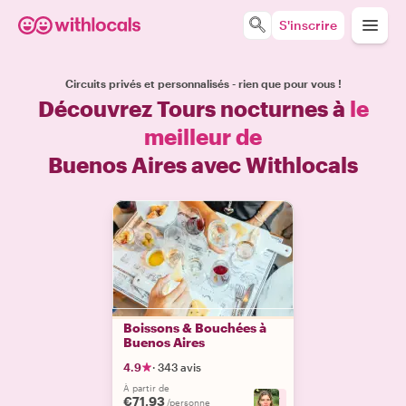
S'inscrire
Circuits privés et personnalisés - rien que pour vous !
Découvrez Tours nocturnes à
le
meilleur de
Buenos Aires avec Withlocals
Boissons & Bouchées à
Buenos Aires
4.9
·
343 avis
À partir de
€71.93
+
7
/personne