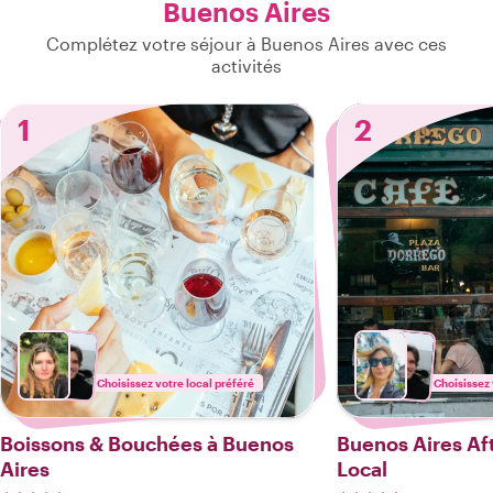
Buenos Aires
Complétez votre séjour à Buenos Aires avec ces
activités
1
2
Choisissez votre local préféré
Choisissez 
Boissons & Bouchées à Buenos
Buenos Aires Aft
Aires
Local