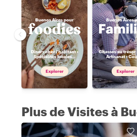
Buenos Aires pour
Buenos Aires 
Dîners chez l'habitant •
Chasses au trésor 
Spécialités locales
...
Artisanat • Cou
Explorer
Explorer
Plus de Visites à B