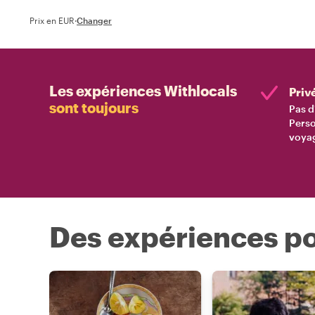
Prix en EUR
·
Changer
Les expériences Withlocals
Priv
sont toujours
Pas d
Perso
voyag
Des expériences po