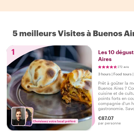
5 meilleurs Visites à Buenos Ai
1
Les 10 dégust
Aires
272 avis
3 hours
|
Food tours
Prêt à goûter la m
Buenos Aires ? Co
cuisine et de cult
points forts en co
compagnie d'un h
gastronomie. Savo
délicieuses et typ
€87.07
salé, ainsi que de
Choisissez votre local préféré
par personne
savoureux tour g
Aires.