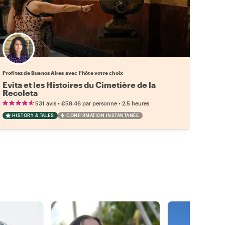
Choisissez votre local favori
Profitez de Buenos Aires avec l'hôte votre choix
Evita et les Histoires du Cimetière de la
Recoleta
•
•
531 avis
€58.46
par personne
2.5 heures
HISTORY & TALES
CONFIRMATION INSTANTANÉE