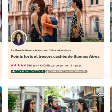
Choisissez votre local favori
Profitez de Buenos Aires avec l'hôte votre choix
Points forts et trésors cachés de Buenos Aires
•
•
186 avis
€40.89
par personne
3 heures
CITY HIGHLIGHT TOUR
CONFIRMATION INSTANTANÉE