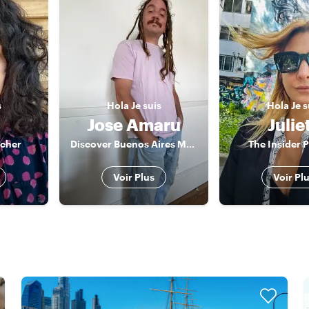
s
Hola
Je suis
Hola
Je s
Jose Amaru
Julie
rcher
Discover Buenos Aires Magic with a Local
The Insider 
Voir Plus
Voir Pl