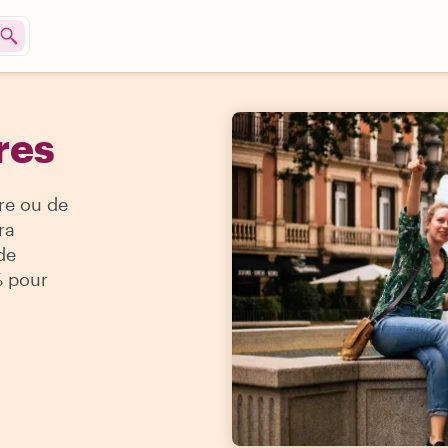
res
re ou de
ra
de
% pour