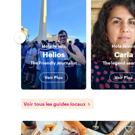
Hola
Je suis
Hola
Je sui
Helios
Carla
The Friendly Journalist
The legend sea
Voir Plus
Voir Plus
Voir tous les guides locaux