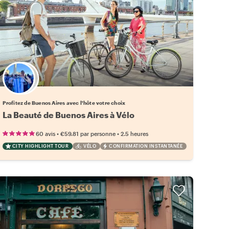
Choisissez votre local favori
Profitez de Buenos Aires avec l'hôte votre choix
La Beauté de Buenos Aires à Vélo
•
•
60 avis
€59.81
par personne
2.5 heures
CITY HIGHLIGHT TOUR
VÉLO
CONFIRMATION INSTANTANÉE