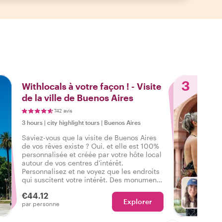
3
Withlocals à votre façon ! - Visite
de la ville de Buenos Aires
742 avis
3 hours
|
city highlight tours
|
Buenos Aires
Saviez-vous que la visite de Buenos Aires
de vos rêves existe ? Oui, et elle est 100%
personnalisée et créée par votre hôte local
autour de vos centres d'intérêt.
Personnalisez et ne voyez que les endroits
qui suscitent votre intérêt. Des monuments
classiques aux promenades de quartier -
€44.12
vos désirs sont des ordres !
Explorer
Ch
par personne