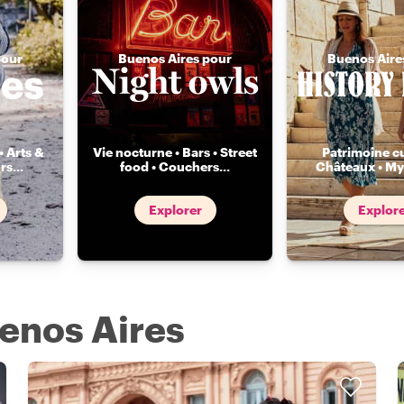
pour
Buenos Aires pour
Buenos Aire
• Arts &
Vie nocturne • Bars • Street
Patrimoine cu
rs
...
food • Couchers
...
Châteaux • My
Explorer
Explor
uenos Aires