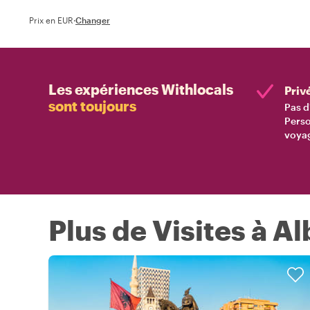
Prix en EUR
·
Changer
Les expériences Withlocals
Priv
sont toujours
Pas d
Perso
voyag
Plus de Visites à A