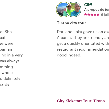
Cliff
À propos de to
6 jui
Tirana city tour
na. She
Dori and Leku gave us an exc
reat
Albania. They are friendly 
We were
get a quickly orientated wit
lbanian
restaurant recommendations
ing in a very
good indeed.
 was always
lcoming,
e whole
d definitely
gards
City Kickstart Tour: Tirana