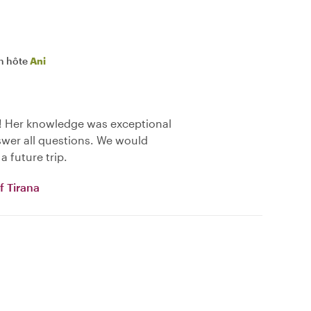
n hôte
Ani
c! Her knowledge was exceptional
swer all questions. We would
a future trip.
f Tirana