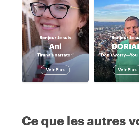
Bonjour
Je suis
Bonjour
Je s
Ani
DORIA
Tirana's narrator!
Voir Plus
Voir Plus
Ce que les autres 