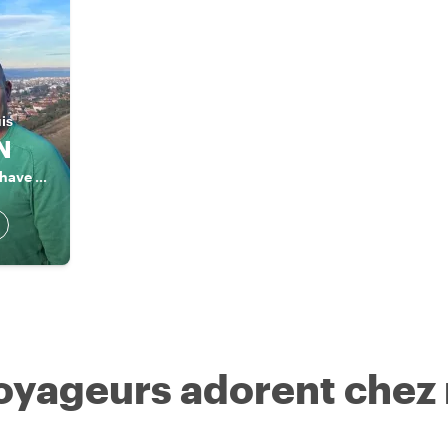
uis
N
“Don’t worry—You have Dori”
voyageurs adorent chez