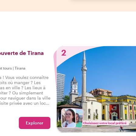
2
ouverte de Tirana
ht tours
|
Tirana
 ! Vous voulez connaître
roits où manger ? Les
 en ville ? Les lieux à
éviter ? Ou simplement
pour naviguer dans la ville
isite privée avec un local
roduction parfaite à
commencer votre city
Explorer
Choisissez votre local préféré