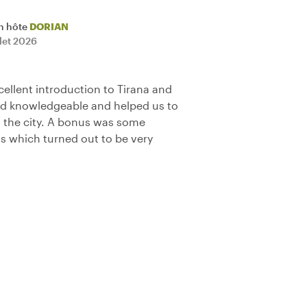
n hôte
DORIAN
llet 2026
ellent introduction to Tirana and
and knowledgeable and helped us to
h the city. A bonus was some
 which turned out to be very