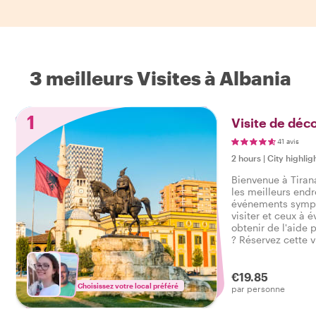
3 meilleurs Visites à Albania
1
Visite de déc
41 avis
2 hours
|
City highlig
Bienvenue à Tirana
les meilleurs end
événements sympas
visiter et ceux à 
obtenir de l'aide 
? Réservez cette v
et obtenez une int
Tirana pour bien 
trip.
€19.85
Choisissez votre local préféré
par personne