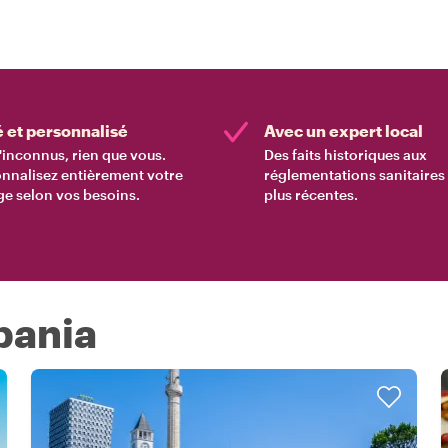
é et personnalisé
Avec un expert local
'inconnus, rien que vous.
Des faits historiques aux
nnalisez entièrement votre
réglementations sanitaires 
e selon vos besoins.
plus récentes.
lbania