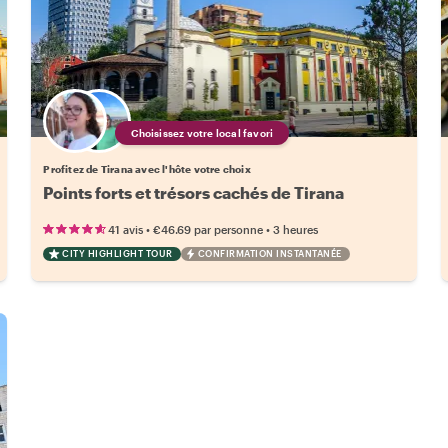
Choisissez votre local favori
Profitez de Tirana avec l'hôte votre choix
Points forts et trésors cachés de Tirana
•
•
41 avis
€46.69
par personne
3 heures
CITY HIGHLIGHT TOUR
CONFIRMATION INSTANTANÉE