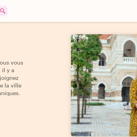
vous vous
il y a
ejoignez
 la ville
uniques.