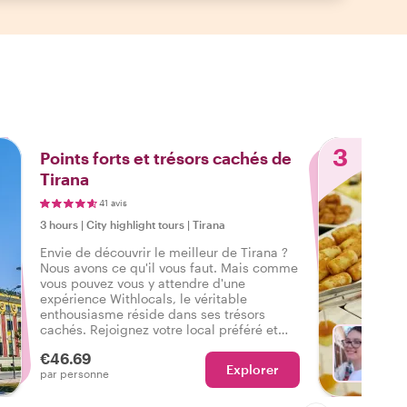
3
Points forts et trésors cachés de
Tirana
41 avis
3 hours
|
City highlight tours
|
Tirana
Envie de découvrir le meilleur de Tirana ?
Nous avons ce qu'il vous faut. Mais comme
vous pouvez vous y attendre d'une
expérience Withlocals, le véritable
enthousiasme réside dans ses trésors
cachés. Rejoignez votre local préféré et
ressentez l'ambiance authentique de la
€46.69
ville lors d'une visite qui a tout pour vous
Explorer
Ch
par personne
faire dire : J'ai vécu la vraie Tirana !