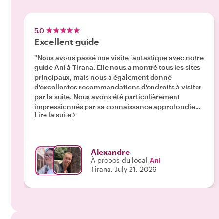
5.0
Excellent guide
"Nous avons passé une visite fantastique avec notre
guide Ani à Tirana. Elle nous a montré tous les sites
principaux, mais nous a également donné
d'excellentes recommandations d'endroits à visiter
par la suite. Nous avons été particulièrement
impressionnés par sa connaissance approfondie
Lire la suite
de l'histoire et de la politique actuelle de l'Albanie.
Elle a tout expliqué de manière très intéressante et
facile à comprendre, et elle était toujours ravie de
répondre à nos questions. Elle était très
Alexandre
accueillante, parlait un excellent anglais et français,
À propos du local
Ani
et a rendu toute l'expérience agréable du début à la
Tirana, July 21, 2026
fin. Nous la recommanderions sans hésiter à tous
ceux qui visitent Tirana ! Cordialement Alexandre
Tafteberg"