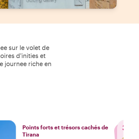
ee sur le volet de
ires d'inities et
re journee riche en
3
Points forts et trésors cachés de
Tirana