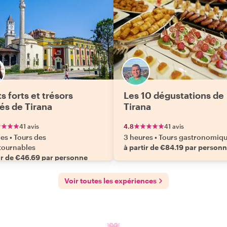
s forts et trésors
Les 10 dégustations de
és de Tirana
Tirana
41 avis
4.8
41 avis
res
•
Tours des
3 heures
•
Tours gastronomiq
tournables
à partir de €84.19 par person
ir de €46.69 par personne
Voir toutes les expériences