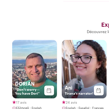
Ex
Découvrez l
DORIAN
Ani
“Don’t worry—
You have Dori”
Tirana's narrator!
17 avis
24 avis
Ελληνικά・English
English・Español・Français