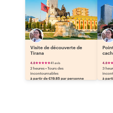
Visite de découverte de
Point
Tirana
cach
4.8
41 avis
4.8
2 heures
•
Tours des
3 heu
incontournables
incon
à partir de €19.85 par personne
à part