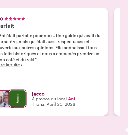
.0
5.0
arfait
Un gu
Ani était parfaite pour nous. Une guide qui avait du
"Ani ét
aractère, mais qui était aussi respectueuse et
connais
uverte aux autres opinions. Elle connaissait tous
le temp
es faits historiques et nous a emmenés prendre un
ferons 
on café et du raki."
prochai
ire la suite
Lire la 
jacco
À propos du local
Ani
Tirana, April 20, 2026