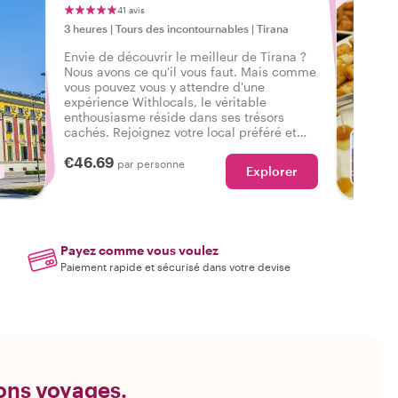
41 avis
3 heures
|
Tours des incontournables
|
Tirana
Envie de découvrir le meilleur de Tirana ?
Nous avons ce qu'il vous faut. Mais comme
vous pouvez vous y attendre d'une
expérience Withlocals, le véritable
enthousiasme réside dans ses trésors
cachés. Rejoignez votre local préféré et
ressentez l'ambiance authentique de la
€46.69
ville lors d'une visite qui a tout pour vous
par personne
Explorer
faire dire : J'ai vécu la vraie Tirana !
Payez comme vous voulez
Paiement rapide et sécurisé dans votre devise
bons voyages.