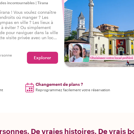
 des incontournables
|
Tirana
irana ! Vous voulez connaître
 endroits où manger ? Les
mpas en ville ? Les lieux à
x à éviter ? Ou simplement
ide pour naviguer dans la ville
te visite privée avec un local
e introduction parfaite à
ien commencer votre city
ersonne
Explorer
Choisissez votre local préféré
Changement de plans ?
nt
Reprogrammez facilement votre réservation
rsonnes. De vraies histoires. De vrais 