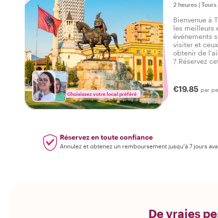
2 heures
|
Tours
Bienvenue à T
les meilleurs
événements sy
visiter et ceu
obtenir de l'a
? Réservez cet
et obtenez un
Tirana pour b
trip.
€19.85
par p
Choisissez votre local préféré
Réservez en toute confiance
Annulez et obtenez un remboursement jusqu'à 7 jours ava
De vraies pe