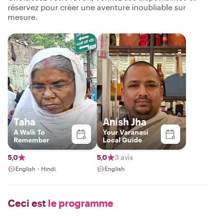
réservez pour créer une aventure inoubliable sur
mesure.
Taha
Anish Jha
A Walk To
Your Varanasi
Remember
Local Guide
5,0
5,0
3 avis
English・Hindi
English
Ceci est
le programme