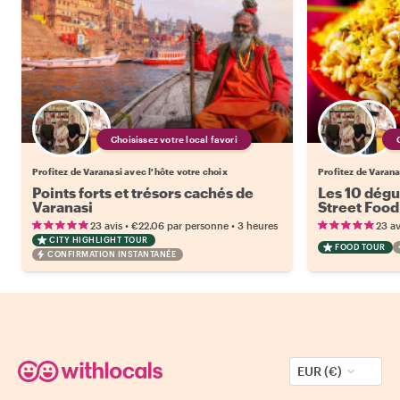
Choisissez votre local favori
Profitez de Varanasi avec l'hôte votre choix
Profitez de Varana
Points forts et trésors cachés de
Les 10 dégu
Varanasi
Street Food
•
•
23 avis
€22.06
par personne
3 heures
23 av
CITY HIGHLIGHT TOUR
FOOD TOUR
CONFIRMATION INSTANTANÉE
EUR (€)