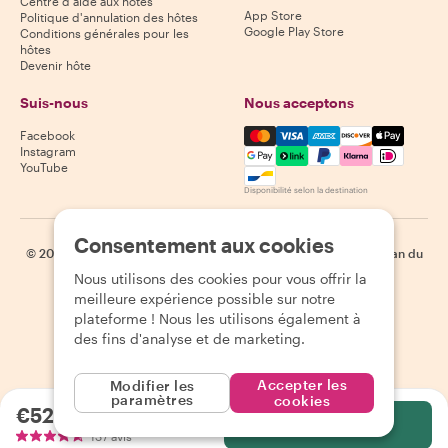
Centre d'aide aux hôtes
App Store
Politique d'annulation des hôtes
Google Play Store
Conditions générales pour les
hôtes
Devenir hôte
Suis-nous
Nous acceptons
Mastercard, Visa, Amex, Di
Facebook
Instagram
YouTube
Disponibilité selon la destination
Consentement aux cookies
©
2026
Withlocals.com
|
Politique de confidentialité
|
Cookies
|
Plan du
site
Nous utilisons des cookies pour vous offrir la
meilleure expérience possible sur notre
plateforme ! Nous les utilisons également à
des fins d'analyse et de marketing.
Accepter les
Modifier les
paramètres
cookies
€52.94
par personne
Sélectionnez
137 avis