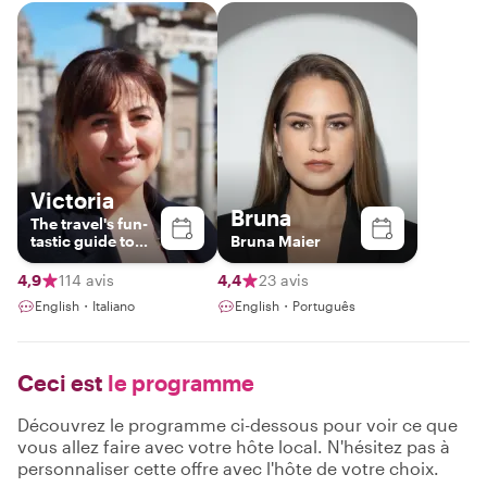
Victoria
Bruna
The travel's fun-
tastic guide to
Bruna Maier
exploring Malta!
4,9
114 avis
4,4
23 avis
English・Italiano
English・Português
Ceci est
le programme
Découvrez le programme ci-dessous pour voir ce que
vous allez faire avec votre hôte local. N'hésitez pas à
personnaliser cette offre avec l'hôte de votre choix.