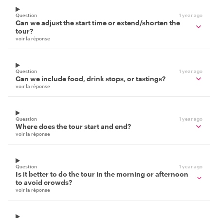
Question
1 year ago
Can we adjust the start time or extend/shorten the
tour?
voir la réponse
Question
1 year ago
Can we include food, drink stops, or tastings?
voir la réponse
Question
1 year ago
Where does the tour start and end?
voir la réponse
Question
1 year ago
Is it better to do the tour in the morning or afternoon
to avoid crowds?
voir la réponse