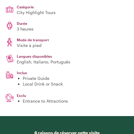
Catégorie
City Highlight Tours
Durée
3 heures
Mode de transport
Visite à pied
Langues disponibles
English, Italiano, Português
Inclus
Private Guide
Local Drink or Snack
Exclu
Entrance to Attractions
6 raisons de réserver cette visite