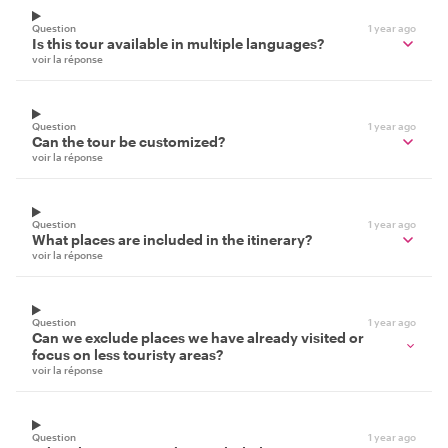
Question
1 year ago
Is this tour available in multiple languages?
voir la réponse
Question
1 year ago
Can the tour be customized?
voir la réponse
Question
1 year ago
What places are included in the itinerary?
voir la réponse
Question
1 year ago
Can we exclude places we have already visited or
focus on less touristy areas?
voir la réponse
Question
1 year ago