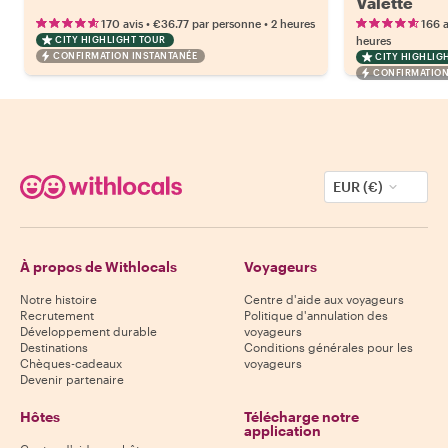
Valette
•
•
170 avis
€36.77
par personne
2 heures
166 a
CITY HIGHLIGHT TOUR
heures
CONFIRMATION INSTANTANÉE
CITY HIGHLIG
CONFIRMATION
EUR (€)
À propos de Withlocals
Voyageurs
Notre histoire
Centre d'aide aux voyageurs
Recrutement
Politique d'annulation des
Développement durable
voyageurs
Destinations
Conditions générales pour les
Chèques-cadeaux
voyageurs
Devenir partenaire
Hôtes
Télécharge notre
application