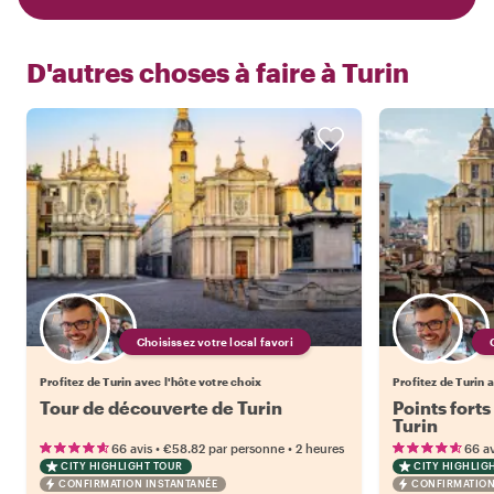
D'autres choses à faire à
Turin
Choisissez votre local favori
Profitez de Turin avec l'hôte votre choix
Profitez de Turin 
Tour de découverte de Turin
Points forts
Turin
•
•
66 avis
€58.82
par personne
2 heures
66 av
CITY HIGHLIGHT TOUR
CITY HIGHLIG
CONFIRMATION INSTANTANÉE
CONFIRMATION