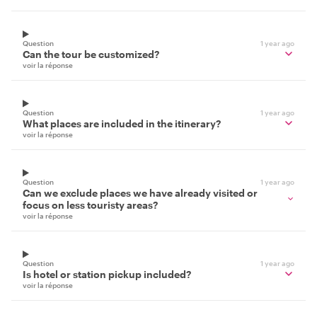
Question
1 year ago
Can the tour be customized?
voir la réponse
Question
1 year ago
What places are included in the itinerary?
voir la réponse
Question
1 year ago
Can we exclude places we have already visited or
focus on less touristy areas?
voir la réponse
Question
1 year ago
Is hotel or station pickup included?
voir la réponse