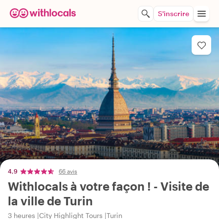
S'inscrire
4,9
66 avis
Withlocals à votre façon ! - Visite de
la ville de Turin
3 heures
City Highlight Tours
Turin