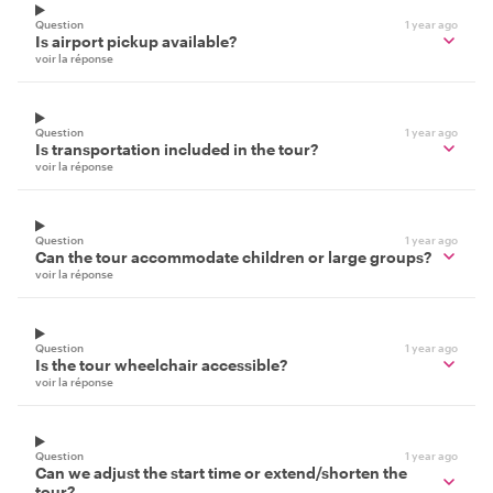
Question
1 year ago
Is airport pickup available?
voir la réponse
Question
1 year ago
Is transportation included in the tour?
voir la réponse
Question
1 year ago
Can the tour accommodate children or large groups?
voir la réponse
Question
1 year ago
Is the tour wheelchair accessible?
voir la réponse
Question
1 year ago
Can we adjust the start time or extend/shorten the
tour?