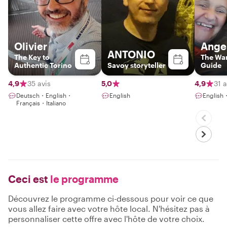
Olivier
Ange
ANTONIO
The Key to
The Wa
Authentic Torino
Savoy storyteller
Guide
4,9
35 avis
5,0
4,9
31 a
Deutsch・English・
English
English
Français・Italiano
Ceci est
le programme
Découvrez le programme ci-dessous pour voir ce que
vous allez faire avec votre hôte local. N'hésitez pas à
personnaliser cette offre avec l'hôte de votre choix.