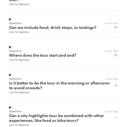
voir la réponse
Question
1 year ago
Can we include food, drink stops, or tastings?
voir la réponse
Question
1 year ago
Where does the tour start and end?
voir la réponse
Question
1 year ago
Is it better to do the tour in the morning or afternoon
to avoid crowds?
voir la réponse
Question
1 year ago
Can a city highlights tour be combined with other
experiences, like food or bike tours?
voir la réponse