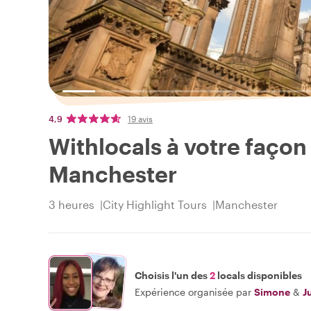
4,9
19 avis
Withlocals à votre façon ! 
Manchester
3 heures
City Highlight Tours
Manchester
Choisis l'un des
2
locals disponibles
Expérience organisée par
Simone
&
J