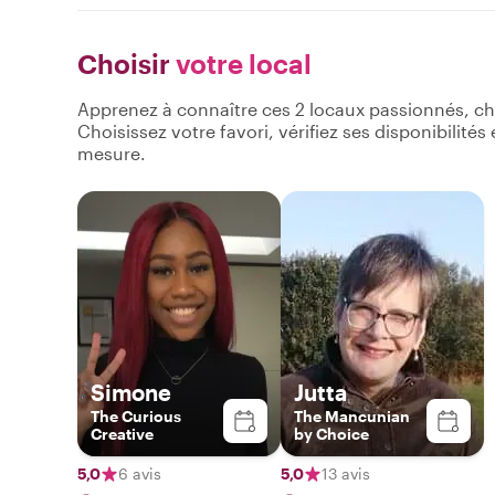
Choisir
votre local
Apprenez à connaître ces 2 locaux passionnés, ch
Choisissez votre favori, vérifiez ses disponibilité
mesure.
Simone
Jutta
The Curious
The Mancunian
Creative
by Choice
5,0
6 avis
5,0
13 avis