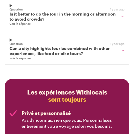
Question
1 year ago
Is it better to do the tour in the morning or afternoon
to avoid crowds?
voir la réponse
Question
1 year ago
Can a city highlights tour be combined with other
experiences, like food or bike tours?
voir la réponse
Les expériences Withlocals
sont toujours
Privé et personnalisé
Pas d'inconnus, rien que vous. Personnalisez
entièrement votre voyage selon vos besoins.