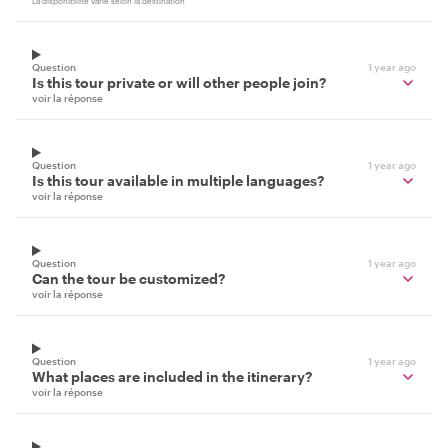
La disponibilité varie selon la destination
Question
1 year ago
Is this tour private or will other people join?
voir la réponse
Question
1 year ago
Is this tour available in multiple languages?
voir la réponse
Question
1 year ago
Can the tour be customized?
voir la réponse
Question
1 year ago
What places are included in the itinerary?
voir la réponse