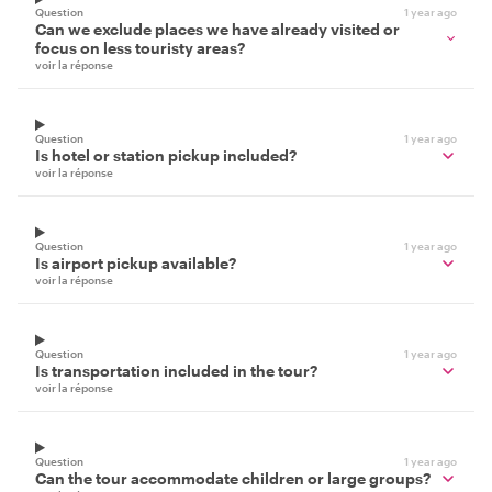
Question
1 year ago
Can we exclude places we have already visited or
focus on less touristy areas?
voir la réponse
Question
1 year ago
Is hotel or station pickup included?
voir la réponse
Question
1 year ago
Is airport pickup available?
voir la réponse
Question
1 year ago
Is transportation included in the tour?
voir la réponse
Question
1 year ago
Can the tour accommodate children or large groups?