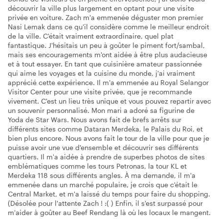
découvrir la ville plus largement en optant pour une visite
privée en voiture. Zach m'a emmenée déguster mon premier
Nasi Lemak dans ce qu'il considère comme le meilleur endroit
de la ville. C'était vraiment extraordinaire, quel plat
fantastique. J'hésitais un peu à goûter le piment fort/sambal,
mais ses encouragements m'ont aidée à être plus audacieuse
et à tout essayer. En tant que cuisinière amateur passionnée
qui aime les voyages et la cuisine du monde, j'ai vraiment
apprécié cette expérience. Il m'a emmenée au Royal Selangor
Visitor Center pour une visite privée, que je recommande
vivement. C'est un lieu très unique et vous pouvez repartir avec
un souvenir personnalisé. Mon mari a adoré sa figurine de
Yoda de Star Wars. Nous avons fait de brefs arrêts sur
différents sites comme Dataran Merdeka, le Palais du Roi, et
bien plus encore. Nous avons fait le tour de la ville pour que je
puisse avoir une vue d'ensemble et découvrir ses différents
quartiers. Il m'a aidée à prendre de superbes photos de sites
emblématiques comme les tours Petronas, la tour KL et
Merdeka 118 sous différents angles. À ma demande, il m'a
emmenée dans un marché populaire, je crois que c'était le
Central Market, et m'a laissé du temps pour faire du shopping.
(Désolée pour l'attente Zach ! :( ) Enfin, il s'est surpassé pour
m'aider à goûter au Beef Rendang là où les locaux le mangent.