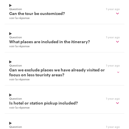
Question
1 year ago
Can the tour be customized?
voir la réponse
Question
1 year ago
What places are included in the itinerary?
voir la réponse
Question
1 year ago
Can we exclude places we have already visited or
focus on less touristy areas?
voir la réponse
Question
1 year ago
Is hotel or station pickup included?
voir la réponse
Question
1 year ago