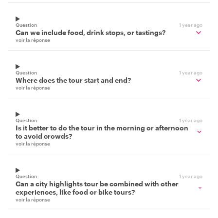
Question
1 year ago
Can we include food, drink stops, or tastings?
voir la réponse
Question
1 year ago
Where does the tour start and end?
voir la réponse
Question
1 year ago
Is it better to do the tour in the morning or afternoon
to avoid crowds?
voir la réponse
Question
1 year ago
Can a city highlights tour be combined with other
experiences, like food or bike tours?
voir la réponse