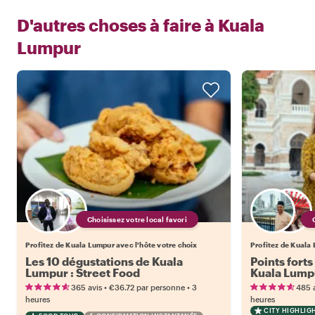
D'autres choses à faire à
Kuala
Lumpur
Choisissez votre local favori
Profitez de Kuala Lumpur avec l'hôte votre choix
Profitez de Kuala 
Les 10 dégustations de Kuala
Points forts
Lumpur : Street Food
Kuala Lump
•
•
365 avis
€36.72
par personne
3
485 
heures
heures
CITY HIGHLIG