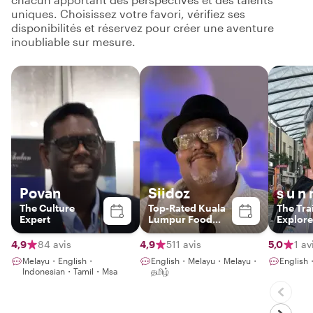
uniques. Choisissez votre favori, vérifiez ses
disponibilités et réservez pour créer une aventure
inoubliable sur mesure.
Povan
Siidoz
s u n 
The Culture
Top-Rated Kuala
The Trai
Expert
Lumpur Food
Explore
Experience Host
4,9
84 avis
4,9
511 avis
5,0
1 av
Melayu・English・
English・Melayu・Melayu・
Englis
Indonesian・Tamil・Msa
தமிழ்