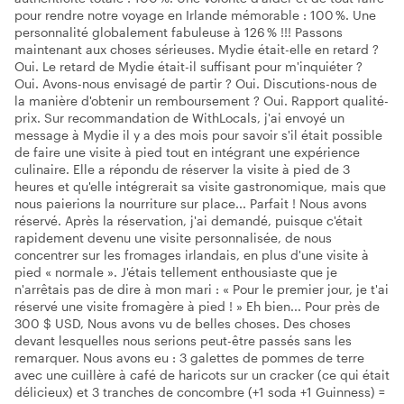
pour rendre notre voyage en Irlande mémorable : 100 %. Une
personnalité globalement fabuleuse à 126 % !!! Passons
maintenant aux choses sérieuses. Mydie était-elle en retard ?
Oui. Le retard de Mydie était-il suffisant pour m'inquiéter ?
Oui. Avons-nous envisagé de partir ? Oui. Discutions-nous de
la manière d'obtenir un remboursement ? Oui. Rapport qualité-
prix. Sur recommandation de WithLocals, j'ai envoyé un
message à Mydie il y a des mois pour savoir s'il était possible
de faire une visite à pied tout en intégrant une expérience
culinaire. Elle a répondu de réserver la visite à pied de 3
heures et qu'elle intégrerait sa visite gastronomique, mais que
nous paierions la nourriture sur place... Parfait ! Nous avons
réservé. Après la réservation, j'ai demandé, puisque c'était
rapidement devenu une visite personnalisée, de nous
concentrer sur les fromages irlandais, en plus d'une visite à
pied « normale ». J'étais tellement enthousiaste que je
n'arrêtais pas de dire à mon mari : « Pour le premier jour, je t'ai
réservé une visite fromagère à pied ! » Eh bien... Pour près de
300 $ USD, Nous avons vu de belles choses. Des choses
devant lesquelles nous serions peut-être passés sans les
remarquer. Nous avons eu : 3 galettes de pommes de terre
avec une cuillère à café de haricots sur un cracker (ce qui était
délicieux) et 3 tranches de concombre (+1 soda +1 Guinness) =