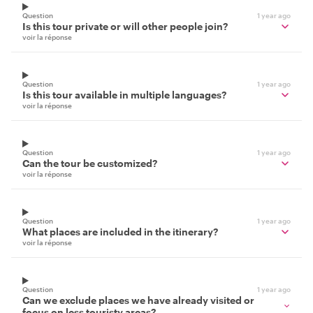
Question
1 year ago
Is this tour private or will other people join?
voir la réponse
Question
1 year ago
Is this tour available in multiple languages?
voir la réponse
Question
1 year ago
Can the tour be customized?
voir la réponse
Question
1 year ago
What places are included in the itinerary?
voir la réponse
Question
1 year ago
Can we exclude places we have already visited or
focus on less touristy areas?