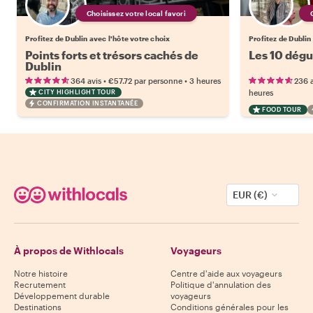
Choisissez votre local favori
Profitez de Dublin avec l'hôte votre choix
Profitez de Dublin
Points forts et trésors cachés de
Les 10 dégu
Dublin
•
•
364 avis
€57.72
par personne
3 heures
236 a
CITY HIGHLIGHT TOUR
heures
CONFIRMATION INSTANTANÉE
FOOD TOUR
EUR (€)
À propos de Withlocals
Voyageurs
Notre histoire
Centre d'aide aux voyageurs
Recrutement
Politique d'annulation des
Développement durable
voyageurs
Destinations
Conditions générales pour les