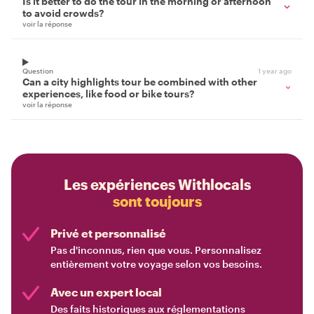
Is it better to do the tour in the morning or afternoon
to avoid crowds?
voir la réponse
Question
1 year ago
Can a city highlights tour be combined with other
experiences, like food or bike tours?
voir la réponse
Les expériences Withlocals
sont toujours
Privé et personnalisé
Pas d'inconnus, rien que vous. Personnalisez
entièrement votre voyage selon vos besoins.
Avec un expert local
Des faits historiques aux réglementations