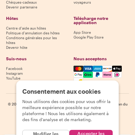
Chèques-cadeaux
voyageurs
Devenir partenaire
Hôtes
Télécharge notre
application
Centre d'aide aux hôtes
App Store
Politique d'annulation des hôtes
Google Play Store
Conditions générales pour les
hôtes
Devenir hôte
Suis-nous
Nous acceptons
Mastercard, Visa, Amex, Di
Facebook
Instagram
YouTube
Disponibilité selon la destination
Consentement aux cookies
Nous utilisons des cookies pour vous offrir la
©
2026
Withlocals.com
|
Politique de confidentialité
|
Cookies
|
Plan du
meilleure expérience possible sur notre
site
plateforme ! Nous les utilisons également à
des fins d'analyse et de marketing.
Accepter les
Modifier les