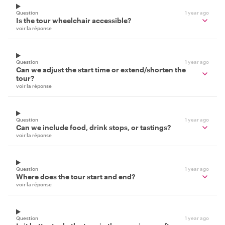
Question
1 year ago
Is the tour wheelchair accessible?
voir la réponse
Question
1 year ago
Can we adjust the start time or extend/shorten the
tour?
voir la réponse
Question
1 year ago
Can we include food, drink stops, or tastings?
voir la réponse
Question
1 year ago
Where does the tour start and end?
voir la réponse
Question
1 year ago