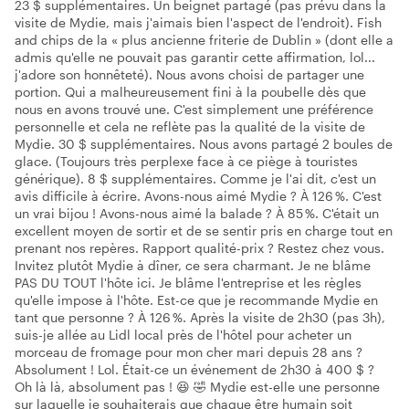
23 $ supplémentaires. Un beignet partagé (pas prévu dans la
visite de Mydie, mais j'aimais bien l'aspect de l'endroit). Fish
and chips de la « plus ancienne friterie de Dublin » (dont elle a
admis qu'elle ne pouvait pas garantir cette affirmation, lol...
j'adore son honnêteté). Nous avons choisi de partager une
portion. Qui a malheureusement fini à la poubelle dès que
nous en avons trouvé une. C'est simplement une préférence
personnelle et cela ne reflète pas la qualité de la visite de
Mydie. 30 $ supplémentaires. Nous avons partagé 2 boules de
glace. (Toujours très perplexe face à ce piège à touristes
générique). 8 $ supplémentaires. Comme je l'ai dit, c'est un
avis difficile à écrire. Avons-nous aimé Mydie ? À 126 %. C'est
un vrai bijou ! Avons-nous aimé la balade ? À 85 %. C'était un
excellent moyen de sortir et de se sentir pris en charge tout en
prenant nos repères. Rapport qualité-prix ? Restez chez vous.
Invitez plutôt Mydie à dîner, ce sera charmant. Je ne blâme
PAS DU TOUT l'hôte ici. Je blâme l'entreprise et les règles
qu'elle impose à l'hôte. Est-ce que je recommande Mydie en
tant que personne ? À 126 %. Après la visite de 2h30 (pas 3h),
suis-je allée au Lidl local près de l'hôtel pour acheter un
morceau de fromage pour mon cher mari depuis 28 ans ?
Absolument ! Lol. Était-ce un événement de 2h30 à 400 $ ?
Oh là là, absolument pas ! 😆 🤣 Mydie est-elle une personne
sur laquelle je souhaiterais que chaque être humain soit