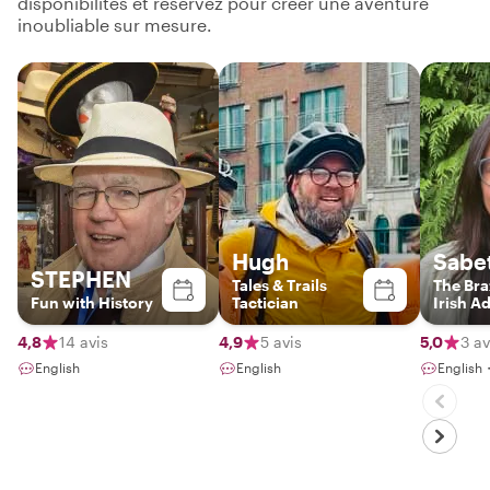
disponibilités et réservez pour créer une aventure
inoubliable sur mesure.
Hugh
Sabe
STEPHEN
Tales & Trails
The Bra
Fun with History
Tactician
Irish A
Guide
4,8
14 avis
4,9
5 avis
5,0
3 av
English
English
English