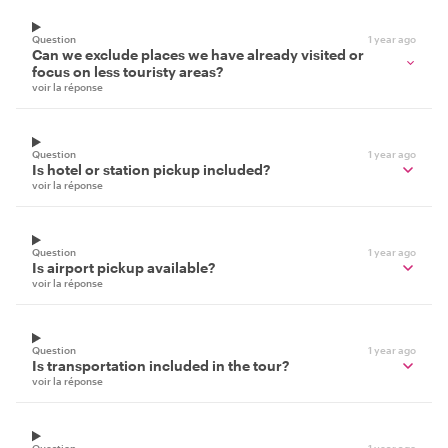
Question
1 year ago
Can we exclude places we have already visited or
focus on less touristy areas?
voir la réponse
Question
1 year ago
Is hotel or station pickup included?
voir la réponse
Question
1 year ago
Is airport pickup available?
voir la réponse
Question
1 year ago
Is transportation included in the tour?
voir la réponse