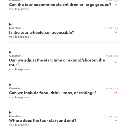
Question
1 year ago
Can the tour accommodate children or large groups?
voir la réponse
Question
1 year ago
Is the tour wheelchair accessible?
voir la réponse
Question
1 year ago
Can we adjust the start time or extend/shorten the
tour?
voir la réponse
Question
1 year ago
Can we include food, drink stops, or tastings?
voir la réponse
Question
1 year ago
Where does the tour start and end?
voir la réponse