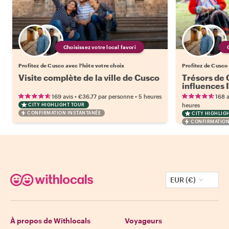
Choisissez votre local favori
Profitez de Cusco avec l'hôte votre choix
Profitez de Cusco 
Visite complète de la ville de Cusco
Trésors de 
influences 
•
•
169 avis
€36.77
par personne
5 heures
168 a
CITY HIGHLIGHT TOUR
heures
CONFIRMATION INSTANTANÉE
CITY HIGHLIG
CONFIRMATION
EUR (€)
À propos de Withlocals
Voyageurs