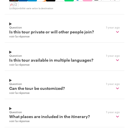
La disponibilité varie selon la destination
Question
1 year ago
Is this tour private or will other people join?
voir la réponse
Question
1 year ago
Is this tour available in multiple languages?
voir la réponse
Question
1 year ago
Can the tour be customized?
voir la réponse
Question
1 year ago
What places are included in the itinerary?
voir la réponse