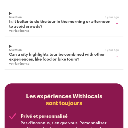
Question
1 year ago
Is it better to do the tour in the morning or afternoon
to avoid crowds?
voir la réponse
Question
1 year ago
Can a city highlights tour be combined with other
experiences, like food or bike tours?
voir la réponse
Les expériences Withlocals
sont toujours
Privé et personnalisé
Pas d'inconnus, rien que vous. Personnalisez