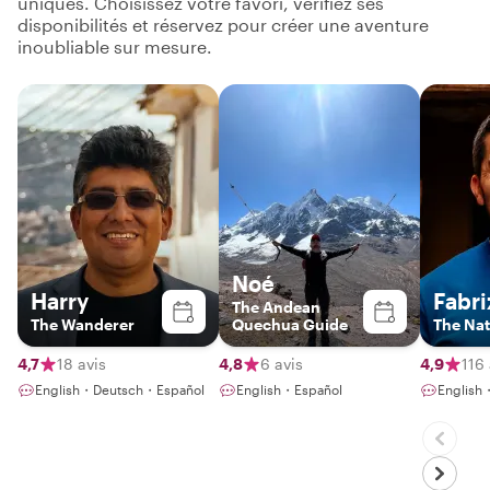
uniques. Choisissez votre favori, vérifiez ses
disponibilités et réservez pour créer une aventure
inoubliable sur mesure.
Noé
Harry
Fabri
The Andean
The Wanderer
Quechua Guide
The Na
4,7
18 avis
4,8
6 avis
4,9
116 
English・Deutsch・Español
English・Español
English