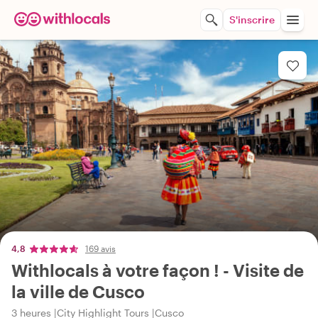
S'inscrire
4,8
169 avis
Withlocals à votre façon ! - Visite de
la ville de Cusco
3 heures
City Highlight Tours
Cusco