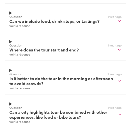
Question
1 year ago
Can we include food, drink stops, or tastings?
voir la réponse
Question
1 year ago
Where does the tour start and end?
voir la réponse
Question
1 year ago
Is it better to do the tour in the morning or afternoon
to avoid crowds?
voir la réponse
Question
1 year ago
Can a city highlights tour be combined with other
experiences, like food or bike tours?
voir la réponse