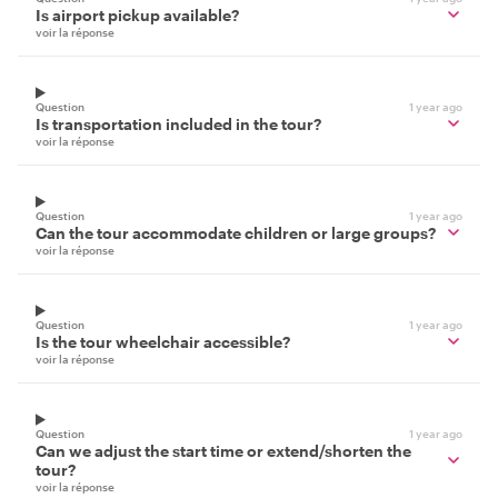
Is airport pickup available?
voir la réponse
Question
1 year ago
Is transportation included in the tour?
voir la réponse
Question
1 year ago
Can the tour accommodate children or large groups?
voir la réponse
Question
1 year ago
Is the tour wheelchair accessible?
voir la réponse
Question
1 year ago
Can we adjust the start time or extend/shorten the
tour?
voir la réponse