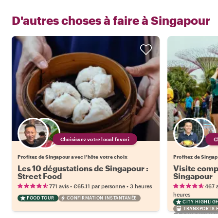
D'autres choses à faire à
Singapour
Choisissez votre local favori
Profitez de Singapour avec l'hôte votre choix
Profitez de Singap
Les 10 dégustations de Singapour :
Visite compl
Street Food
Singapour
•
•
771 avis
€65.11
par personne
3 heures
467 a
heures
FOOD TOUR
CONFIRMATION INSTANTANÉE
CITY HIGHLIG
TRANSPORTS 
CONFIRMATION