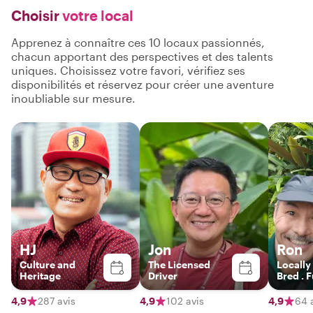
Choisir
votre local
Apprenez à connaître ces 10 locaux passionnés,
chacun apportant des perspectives et des talents
uniques. Choisissez votre favori, vérifiez ses
disponibilités et réservez pour créer une aventure
inoubliable sur mesure.
HJ
Jon
Ron
Culture and
The Licensed
Locally
Heritage
Driver
Bred . 
host!
4,9
287 avis
4,9
102 avis
4,9
64 