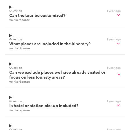
Question
1 year ago
Can the tour be customized?
voir la réponse
Question
1 year ago
What places are included in the itinerary?
voir la réponse
Question
1 year ago
Can we exclude places we have already visited or
focus on less touristy areas?
voir la réponse
Question
1 year ago
Is hotel or station pickup included?
voir la réponse
Question
1 year ago