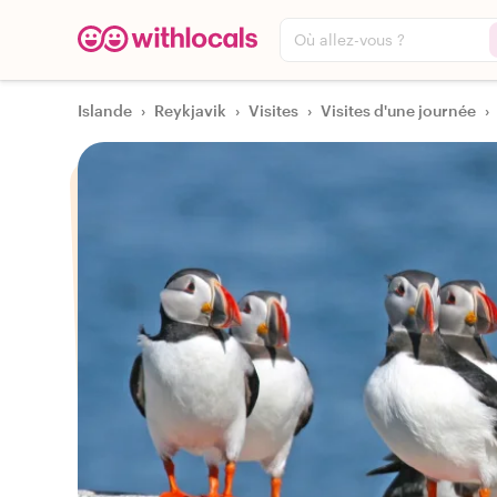
Où allez-vous ?
Islande
›
Reykjavik
›
Visites
›
Visites d'une journée
›