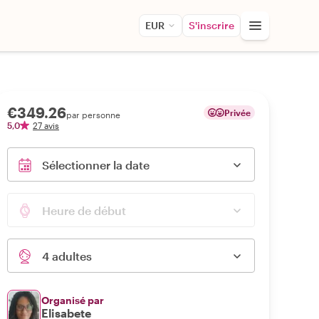
EUR
S'inscrire
€349.26
Privée
par personne
5,0
27 avis
Sélectionner la date
Heure de début
4 adultes
Organisé par
Elisabete